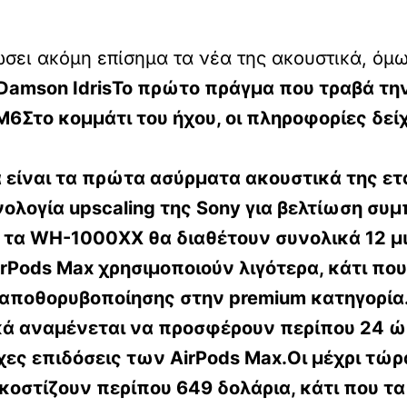
ει ακόμη επίσημα τα νέα της ακουστικά, όμως 
Damson IdrisΤο πρώτο πράγμα που τραβά την
Στο κομμάτι του ήχου, οι πληροφορίες δείχν
είναι τα πρώτα ασύρματα ακουστικά της ετ
χνολογία upscaling της Sony για βελτίωση σ
 τα WH-1000XX θα διαθέτουν συνολικά 12 μ
irPods Max χρησιμοποιούν λιγότερα, κάτι που 
ς αποθορυβοποίησης στην premium κατηγορία
κά αναμένεται να προσφέρουν περίπου 24 ώ
χες επιδόσεις των AirPods Max.Οι μέχρι τώ
κοστίζουν περίπου 649 δολάρια, κάτι που τ