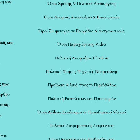
ση στο
Όροι Χρήσης & Πολιτική Λειτουργίας
Όροι Αγορών, Αποστολών & Επιστροφών
Όροι Συμμετοχής σε Παιχνίδια & Διαγωνισμούς
ούς και
Όροι Παραχώρησης Video
Πολιτική Απορρήτου Chatbots
ς
Πολιτική Χρήσης Τεχνητής Νοημοσύνης
ς των
Προϊόντα Φιλικά προς το Περιβάλλον
άρθρο
Πολιτική Εκπτώσεων και Προσφορών
οπούς
,
Όροι Affiliate Συνδέσμων & Προωθητικού Υλικού
ο
Πολιτική Διαφημιστικής Διαφάνειας
ένου
Όροι Προγράμματος Επιβράβευσης