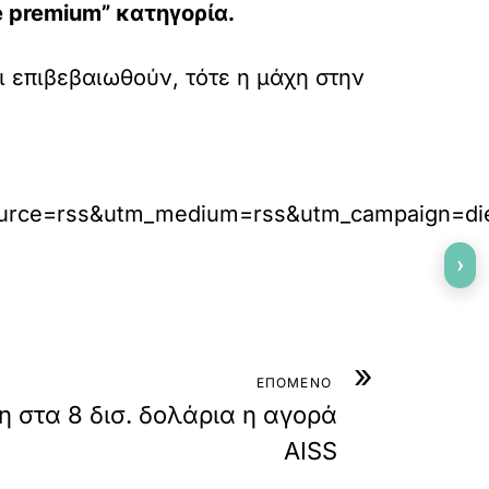
e premium” κατηγορία.
 επιβεβαιωθούν, τότε η μάχη στην
m_source=rss&utm_medium=rss&utm_campaign=di
›
»
ΕΠΟΜΕΝΟ
η στα 8 δισ. δολάρια η αγορά
AISS