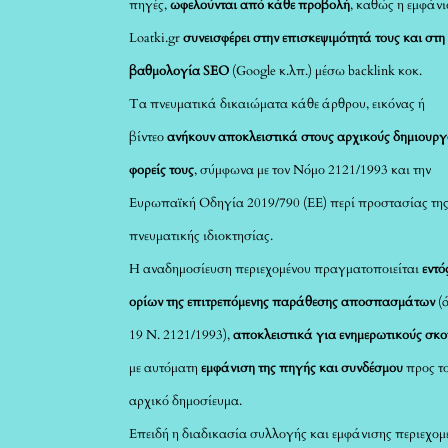
πηγές,
ωφελούνται από κάθε προβολή
, καθώς η εμφάνι
Loatki.gr
συνεισφέρει στην επισκεψιμότητά τους και στη
βαθμολογία SEO
(Google κ.λπ.) μέσω backlink κοκ.
Τα πνευματικά δικαιώματα κάθε άρθρου, εικόνας ή
βίντεο
ανήκουν αποκλειστικά στους αρχικούς δημιουργ
φορείς τους
, σύμφωνα με τον Νόμο 2121/1993 και την
Ευρωπαϊκή Οδηγία 2019/790 (ΕΕ) περί προστασίας τη
πνευματικής ιδιοκτησίας.
Η αναδημοσίευση περιεχομένου πραγματοποιείται
εντό
ορίων της επιτρεπόμενης παράθεσης αποσπασμάτων
(
19 Ν. 2121/1993),
αποκλειστικά για ενημερωτικούς σκ
με αυτόματη
εμφάνιση της πηγής και συνδέσμου
προς τ
αρχικό δημοσίευμα.
Επειδή η διαδικασία συλλογής και εμφάνισης περιεχομ