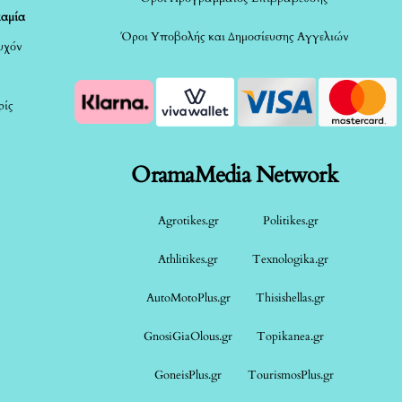
καμία
Όροι Υποβολής και Δημοσίευσης Αγγελιών
τυχόν
ρίς
OramaMedia Network
Agrotikes.gr
Politikes.gr
Athlitikes.gr
Texnologika.gr
AutoMotoPlus.gr
Thisishellas.gr
GnosiGiaOlous.gr
Topikanea.gr
GoneisPlus.gr
TourismosPlus.gr