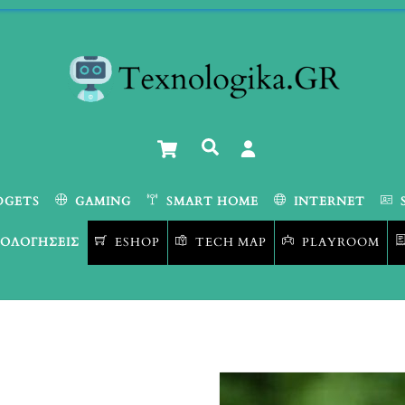
Cart
Αναζήτηση
DGETS
GAMING
SMART HOME
INTERNET
ΟΛΟΓΉΣΕΙΣ
ESHOP
TECH MAP
PLAYROOM