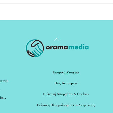
Back
To
Top
Εταιρικά Στοιχεία
ator),
Πώς Λειτουργεί
α
Πολιτική Απορρήτου & Cookies
ίτες,
Πολιτική Πλουραλισμού και Διαφάνειας