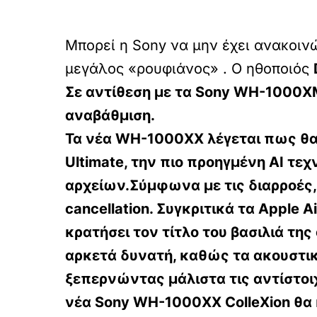
Μπορεί η Sony να μην έχει ανακοινώσ
μεγάλος «ρουφιάνος» . Ο ηθοποιός
Σε αντίθεση με τα
Sony WH-1000XM6
αναβάθμιση.
Τα νέα WH-1000XX λέγεται πως θα 
Ultimate, την πιο προηγμένη AI τε
αρχείων.Σύμφωνα με τις διαρροές,
cancellation. Συγκριτικά τα Apple A
κρατήσει τον τίτλο του βασιλιά τη
αρκετά δυνατή, καθώς τα ακουστι
ξεπερνώντας μάλιστα τις αντίστοι
νέα
Sony WH-1000XX ColleXion
θα 