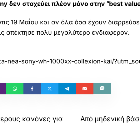
Sony δεν στοχεύει πλέον μόνο στην “best valu
ις 19 Μαΐου και αν όλα όσα έχουν διαρρεύσει
ις απέκτησε πολύ μεγαλύτερο ενδιαφέρον.
an-ta-nea-sony-wh-1000xx-collexion-kai/?ut
ερους κανόνες για
Από μηδενική βάσ