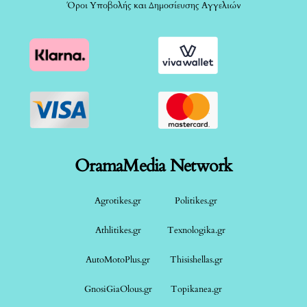
Όροι Υποβολής και Δημοσίευσης Αγγελιών
OramaMedia Network
Agrotikes.gr
Politikes.gr
Athlitikes.gr
Texnologika.gr
AutoMotoPlus.gr
Thisishellas.gr
GnosiGiaOlous.gr
Topikanea.gr