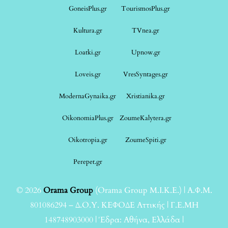
GoneisPlus.gr
TourismosPlus.gr
Kultura.gr
TVnea.gr
Loatki.gr
Upnow.gr
Loveis.gr
VresSyntages.gr
ModernaGynaika.gr
Xristianika.gr
OikonomiaPlus.gr
ZoumeKalytera.gr
Oikotropia.gr
ZoumeSpiti.gr
Perepet.gr
© 2026
Orama Group
(Orama Group Μ.Ι.Κ.Ε.) | Α.Φ.Μ.
801086294 – Δ.Ο.Υ. ΚΕΦΟΔΕ Αττικής | Γ.Ε.ΜΗ
148748903000 | Έδρα: Αθήνα, Ελλάδα |