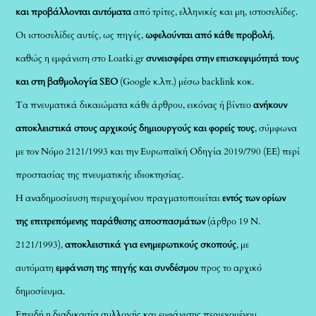
και προβάλλονται αυτόματα
από τρίτες, ελληνικές και μη, ιστοσελίδες.
Οι ιστοσελίδες αυτές, ως πηγές,
ωφελούνται από κάθε προβολή
,
καθώς η εμφάνιση στο Loatki.gr
συνεισφέρει στην επισκεψιμότητά τους
και στη βαθμολογία SEO
(Google κ.λπ.) μέσω backlink κοκ.
Τα πνευματικά δικαιώματα κάθε άρθρου, εικόνας ή βίντεο
ανήκουν
αποκλειστικά στους αρχικούς δημιουργούς και φορείς τους
, σύμφωνα
με τον Νόμο 2121/1993 και την Ευρωπαϊκή Οδηγία 2019/790 (ΕΕ) περί
προστασίας της πνευματικής ιδιοκτησίας.
Η αναδημοσίευση περιεχομένου πραγματοποιείται
εντός των ορίων
της επιτρεπόμενης παράθεσης αποσπασμάτων
(άρθρο 19 Ν.
2121/1993),
αποκλειστικά για ενημερωτικούς σκοπούς
, με
αυτόματη
εμφάνιση της πηγής και συνδέσμου
προς το αρχικό
δημοσίευμα.
Επειδή η διαδικασία συλλογής και εμφάνισης περιεχομένου