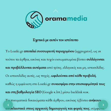
Back
To
Top
Σχετικά με αυτόν τον ιστότοπο
Το Loatki.gr
αποτελεί συσσωρευτή περιεχομένου
(aggregator), ως εκ
τούτου τα άρθρα, εικόνες και τυχόν ενσωματωμένα βίντεο
συλλέγονται
και προβάλλονται αυτόματα
από τρίτες, ελληνικές και μη, ιστοσελίδες.
Οι ιστοσελίδες αυτές, ως πηγές,
ωφελούνται από κάθε προβολή
,
καθώς η εμφάνιση στο Loatki.gr
συνεισφέρει στην επισκεψιμότητά τους
και στη βαθμολογία SEO
(Google κ.λπ.) μέσω backlink κοκ.
Τα πνευματικά δικαιώματα κάθε άρθρου, εικόνας ή βίντεο
ανήκουν
‹
›
αποκλειστικά στους αρχικούς δημιουργούς και φορείς τους
, σύμφωνα