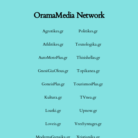
OramaMedia Network
Agrotikes.gr
Politikes.gr
Athlitikes.gr
Texnologika.gr
AutoMotoPlus.gr
Thisishellas.gr
GnosiGiaOlous.gr
Topikanea.gr
GoneisPlus.gr
TourismosPlus.gr
Kultura.gr
TVnea.gr
Loatki.gr
Upnow.gr
Loveis.gr
VresSyntages.gr
ModernaGynaika.gr
Xristianika.gr