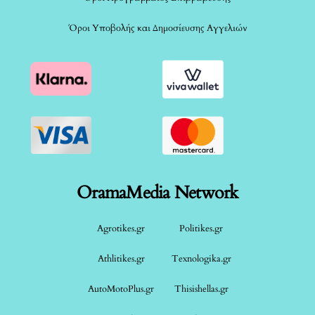
Όροι Υποβολής και Δημοσίευσης Αγγελιών
OramaMedia Network
Agrotikes.gr
Politikes.gr
Athlitikes.gr
Texnologika.gr
AutoMotoPlus.gr
Thisishellas.gr