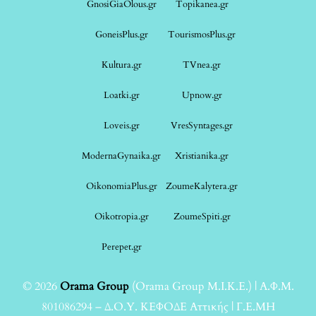
GnosiGiaOlous.gr
Topikanea.gr
GoneisPlus.gr
TourismosPlus.gr
Kultura.gr
TVnea.gr
Loatki.gr
Upnow.gr
Loveis.gr
VresSyntages.gr
ModernaGynaika.gr
Xristianika.gr
OikonomiaPlus.gr
ZoumeKalytera.gr
Oikotropia.gr
ZoumeSpiti.gr
Perepet.gr
© 2026
Orama Group
(Orama Group Μ.Ι.Κ.Ε.) | Α.Φ.Μ.
801086294 – Δ.Ο.Υ. ΚΕΦΟΔΕ Αττικής | Γ.Ε.ΜΗ