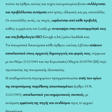
τούτου τα άρθρα, εικόνες και τυχόν ενσωματωμένα βίντεο
συλλέγονται
και προβάλλονται αυτόματα
από τρίτες, ελληνικές και μη, ιστοσελίδες.
Οι ιστοσελίδες αυτές, ως πηγές,
ωφελούνται από κάθε προβολή
,
καθώς η εμφάνιση στο Loatki.gr
συνεισφέρει στην επισκεψιμότητά τους
και στη βαθμολογία SEO
(Google κ.λπ.) μέσω backlink κοκ.
Τα πνευματικά δικαιώματα κάθε άρθρου, εικόνας ή βίντεο
ανήκουν
αποκλειστικά στους αρχικούς δημιουργούς και φορείς τους
, σύμφωνα
με τον Νόμο 2121/1993 και την Ευρωπαϊκή Οδηγία 2019/790 (ΕΕ) περί
προστασίας της πνευματικής ιδιοκτησίας.
Η αναδημοσίευση περιεχομένου πραγματοποιείται
εντός των ορίων
της επιτρεπόμενης παράθεσης αποσπασμάτων
(άρθρο 19 Ν.
2121/1993),
αποκλειστικά για ενημερωτικούς σκοπούς
, με
αυτόματη
εμφάνιση της πηγής και συνδέσμου
προς το αρχικό
δημοσίευμα.