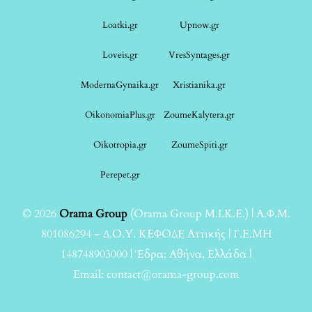
Loatki.gr
Upnow.gr
Loveis.gr
VresSyntages.gr
ModernaGynaika.gr
Xristianika.gr
OikonomiaPlus.gr
ZoumeKalytera.gr
Oikotropia.gr
ZoumeSpiti.gr
Perepet.gr
© 2026
Orama Group
(Orama Group Μ.Ι.Κ.Ε.) | Α.Φ.Μ.
801086294 – Δ.Ο.Υ. ΚΕΦΟΔΕ Αττικής | Γ.Ε.ΜΗ
148748903000 | Έδρα: Αθήνα, Ελλάδα |
Email: contact@orama-group.com