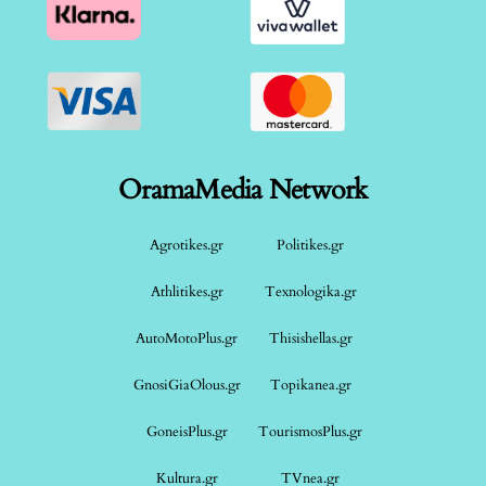
OramaMedia Network
Agrotikes.gr
Politikes.gr
Athlitikes.gr
Texnologika.gr
AutoMotoPlus.gr
Thisishellas.gr
GnosiGiaOlous.gr
Topikanea.gr
GoneisPlus.gr
TourismosPlus.gr
Kultura.gr
TVnea.gr