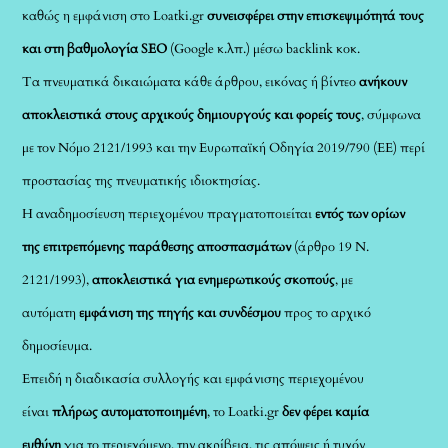
καθώς η εμφάνιση στο Loatki.gr
συνεισφέρει στην επισκεψιμότητά τους
και στη βαθμολογία SEO
(Google κ.λπ.) μέσω backlink κοκ.
Τα πνευματικά δικαιώματα κάθε άρθρου, εικόνας ή βίντεο
ανήκουν
αποκλειστικά στους αρχικούς δημιουργούς και φορείς τους
, σύμφωνα
με τον Νόμο 2121/1993 και την Ευρωπαϊκή Οδηγία 2019/790 (ΕΕ) περί
προστασίας της πνευματικής ιδιοκτησίας.
Η αναδημοσίευση περιεχομένου πραγματοποιείται
εντός των ορίων
της επιτρεπόμενης παράθεσης αποσπασμάτων
(άρθρο 19 Ν.
2121/1993),
αποκλειστικά για ενημερωτικούς σκοπούς
, με
αυτόματη
εμφάνιση της πηγής και συνδέσμου
προς το αρχικό
δημοσίευμα.
Επειδή η διαδικασία συλλογής και εμφάνισης περιεχομένου
είναι
πλήρως αυτοματοποιημένη
, το Loatki.gr
δεν φέρει καμία
ευθύνη
για το περιεχόμενο, την ακρίβεια, τις απόψεις ή τυχόν