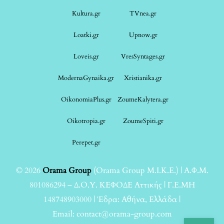
Kultura.gr
TVnea.gr
Loatki.gr
Upnow.gr
Loveis.gr
VresSyntages.gr
ModernaGynaika.gr
Xristianika.gr
OikonomiaPlus.gr
ZoumeKalytera.gr
Oikotropia.gr
ZoumeSpiti.gr
Perepet.gr
© 2026
Orama Group
(Orama Group Μ.Ι.Κ.Ε.) | Α.Φ.Μ.
801086294 – Δ.Ο.Υ. ΚΕΦΟΔΕ Αττικής | Γ.Ε.ΜΗ
148748903000 | Έδρα: Αθήνα, Ελλάδα |
Email: contact@orama-group.com