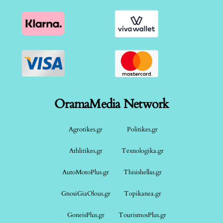
OramaMedia Network
Agrotikes.gr
Politikes.gr
Athlitikes.gr
Texnologika.gr
AutoMotoPlus.gr
Thisishellas.gr
GnosiGiaOlous.gr
Topikanea.gr
GoneisPlus.gr
TourismosPlus.gr