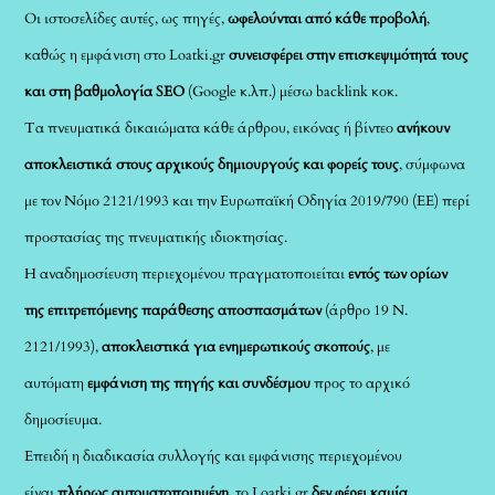
Οι ιστοσελίδες αυτές, ως πηγές,
ωφελούνται από κάθε προβολή
,
καθώς η εμφάνιση στο Loatki.gr
συνεισφέρει στην επισκεψιμότητά τους
και στη βαθμολογία SEO
(Google κ.λπ.) μέσω backlink κοκ.
Τα πνευματικά δικαιώματα κάθε άρθρου, εικόνας ή βίντεο
ανήκουν
αποκλειστικά στους αρχικούς δημιουργούς και φορείς τους
, σύμφωνα
με τον Νόμο 2121/1993 και την Ευρωπαϊκή Οδηγία 2019/790 (ΕΕ) περί
προστασίας της πνευματικής ιδιοκτησίας.
Η αναδημοσίευση περιεχομένου πραγματοποιείται
εντός των ορίων
της επιτρεπόμενης παράθεσης αποσπασμάτων
(άρθρο 19 Ν.
2121/1993),
αποκλειστικά για ενημερωτικούς σκοπούς
, με
αυτόματη
εμφάνιση της πηγής και συνδέσμου
προς το αρχικό
δημοσίευμα.
Επειδή η διαδικασία συλλογής και εμφάνισης περιεχομένου
είναι
πλήρως αυτοματοποιημένη
, το Loatki.gr
δεν φέρει καμία