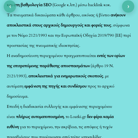
‹
›
και στη βαθμολογία SEO
(Google κ.λπ.) μέσω backlink κοκ.
Τα πνευματικά δικαιώματα κάθε άρθρου, εικόνας ή βίντεο
ανήκουν
αποκλειστικά στους αρχικούς δημιουργούς και φορείς τους
, σύμφωνα
με τον Νόμο 2121/1993 και την Ευρωπαϊκή Οδηγία 2019/790 (ΕΕ) περί
προστασίας της πνευματικής ιδιοκτησίας.
Η αναδημοσίευση περιεχομένου πραγματοποιείται
εντός των ορίων
της επιτρεπόμενης παράθεσης αποσπασμάτων
(άρθρο 19 Ν.
2121/1993),
αποκλειστικά για ενημερωτικούς σκοπούς
, με
αυτόματη
εμφάνιση της πηγής και συνδέσμου
προς το αρχικό
δημοσίευμα.
Επειδή η διαδικασία συλλογής και εμφάνισης περιεχομένου
είναι
πλήρως αυτοματοποιημένη
, το Loatki.gr
δεν φέρει καμία
ευθύνη
για το περιεχόμενο, την ακρίβεια, τις απόψεις ή τυχόν
παραβιάσεις που προέρχονται από τρίτες ιστοσελίδες.