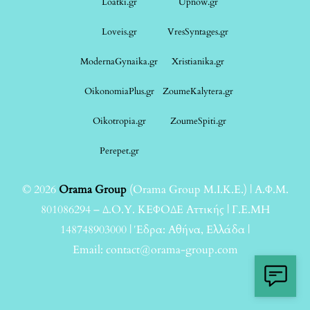
Loatki.gr
Upnow.gr
Loveis.gr
VresSyntages.gr
ModernaGynaika.gr
Xristianika.gr
OikonomiaPlus.gr
ZoumeKalytera.gr
Oikotropia.gr
ZoumeSpiti.gr
Perepet.gr
© 2026
Orama Group
(Orama Group Μ.Ι.Κ.Ε.) | Α.Φ.Μ.
801086294 – Δ.Ο.Υ. ΚΕΦΟΔΕ Αττικής | Γ.Ε.ΜΗ
148748903000 | Έδρα: Αθήνα, Ελλάδα |
Email: contact@orama-group.com