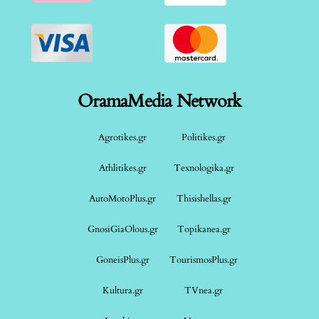
OramaMedia Network
Agrotikes.gr
Politikes.gr
Athlitikes.gr
Texnologika.gr
AutoMotoPlus.gr
Thisishellas.gr
GnosiGiaOlous.gr
Topikanea.gr
GoneisPlus.gr
TourismosPlus.gr
Kultura.gr
TVnea.gr