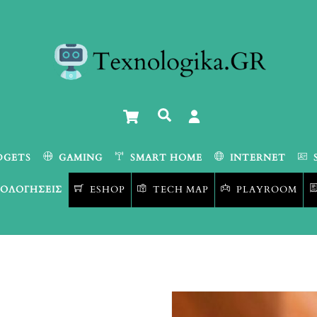
Cart
Αναζήτηση
DGETS
GAMING
SMART HOME
INTERNET
ΟΛΟΓΉΣΕΙΣ
ESHOP
TECH MAP
PLAYROOM