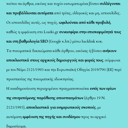
τούτου τα άρθρα, εικόνες και τυχόν ενσωματωμένα βίντεο
συλλέγονται
και προβάλλονται αυτόματα
από τρίτες, ελληνικές και μη, ιστοσελίδες.
Οι ιστοσελίδες αυτές, ως πηγές,
ωφελούνται από κάθε προβολή
,
καθώς η εμφάνιση στο Loatki.gr
συνεισφέρει στην επισκεψιμότητά τους
και στη βαθμολογία SEO
(Google κ.λπ.) μέσω backlink κοκ.
Τα πνευματικά δικαιώματα κάθε άρθρου, εικόνας ή βίντεο
ανήκουν
αποκλειστικά στους αρχικούς δημιουργούς και φορείς τους
, σύμφωνα
με τον Νόμο 2121/1993 και την Ευρωπαϊκή Οδηγία 2019/790 (ΕΕ) περί
προστασίας της πνευματικής ιδιοκτησίας.
Η αναδημοσίευση περιεχομένου πραγματοποιείται
εντός των ορίων
της επιτρεπόμενης παράθεσης αποσπασμάτων
(άρθρο 19 Ν.
2121/1993),
αποκλειστικά για ενημερωτικούς σκοπούς
, με
αυτόματη
εμφάνιση της πηγής και συνδέσμου
προς το αρχικό
δημοσίευμα.