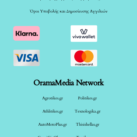
Όροι Υποβολής και Δημοσίευσης Αγγελιών
OramaMedia Network
Agrotikes.gr
Politikes.gr
Athlitikes.gr
Texnologika.gr
AutoMotoPlus.gr
Thisishellas.gr