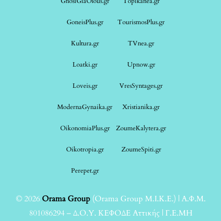
GnosiGiaOlous.gr
Topikanea.gr
GoneisPlus.gr
TourismosPlus.gr
Kultura.gr
TVnea.gr
Loatki.gr
Upnow.gr
Loveis.gr
VresSyntages.gr
ModernaGynaika.gr
Xristianika.gr
OikonomiaPlus.gr
ZoumeKalytera.gr
Oikotropia.gr
ZoumeSpiti.gr
Perepet.gr
© 2026
Orama Group
(Orama Group Μ.Ι.Κ.Ε.) | Α.Φ.Μ.
801086294 – Δ.Ο.Υ. ΚΕΦΟΔΕ Αττικής | Γ.Ε.ΜΗ