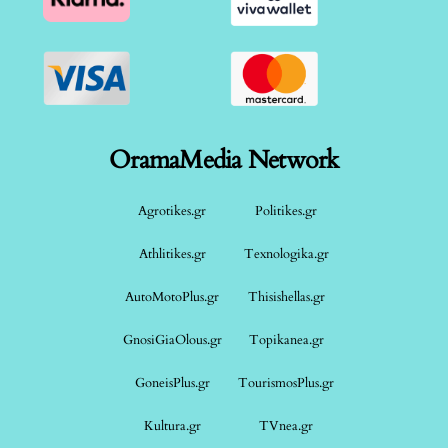
OramaMedia Network
Agrotikes.gr
Politikes.gr
Athlitikes.gr
Texnologika.gr
AutoMotoPlus.gr
Thisishellas.gr
GnosiGiaOlous.gr
Topikanea.gr
GoneisPlus.gr
TourismosPlus.gr
Kultura.gr
TVnea.gr