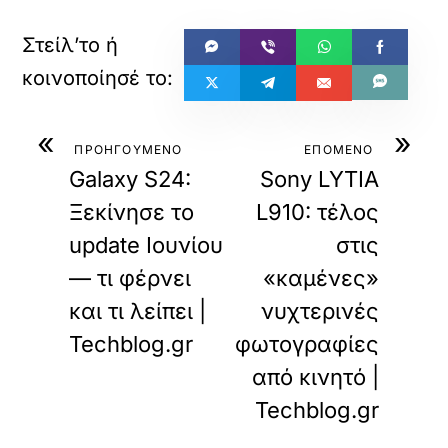
«
»
ΠΡΟΗΓΟΥΜΕΝΟ
ΕΠΟΜΕΝΟ
Galaxy S24:
Sony LYTIA
Ξεκίνησε το
L910: τέλος
update Ιουνίου
στις
— τι φέρνει
«καμένες»
και τι λείπει |
νυχτερινές
Techblog.gr
φωτογραφίες
από κινητό |
Techblog.gr