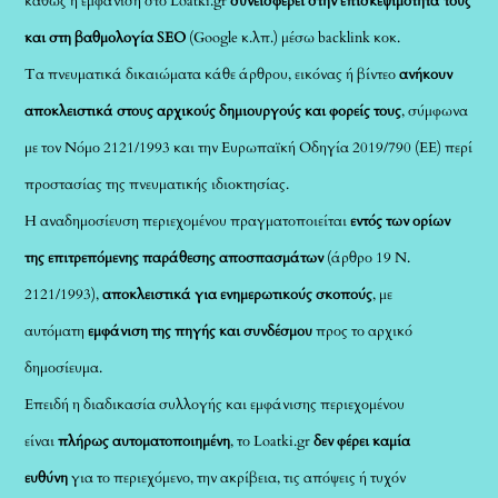
καθώς η εμφάνιση στο Loatki.gr
συνεισφέρει στην επισκεψιμότητά τους
και στη βαθμολογία SEO
(Google κ.λπ.) μέσω backlink κοκ.
Τα πνευματικά δικαιώματα κάθε άρθρου, εικόνας ή βίντεο
ανήκουν
αποκλειστικά στους αρχικούς δημιουργούς και φορείς τους
, σύμφωνα
με τον Νόμο 2121/1993 και την Ευρωπαϊκή Οδηγία 2019/790 (ΕΕ) περί
προστασίας της πνευματικής ιδιοκτησίας.
Η αναδημοσίευση περιεχομένου πραγματοποιείται
εντός των ορίων
της επιτρεπόμενης παράθεσης αποσπασμάτων
(άρθρο 19 Ν.
2121/1993),
αποκλειστικά για ενημερωτικούς σκοπούς
, με
αυτόματη
εμφάνιση της πηγής και συνδέσμου
προς το αρχικό
δημοσίευμα.
Επειδή η διαδικασία συλλογής και εμφάνισης περιεχομένου
είναι
πλήρως αυτοματοποιημένη
, το Loatki.gr
δεν φέρει καμία
ευθύνη
για το περιεχόμενο, την ακρίβεια, τις απόψεις ή τυχόν