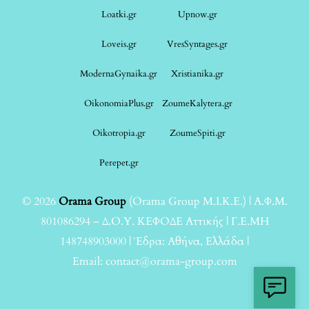
Loatki.gr
Upnow.gr
Loveis.gr
VresSyntages.gr
ModernaGynaika.gr
Xristianika.gr
OikonomiaPlus.gr
ZoumeKalytera.gr
Oikotropia.gr
ZoumeSpiti.gr
Perepet.gr
© 2026
Orama Group
(Orama Group Μ.Ι.Κ.Ε.) | Α.Φ.Μ.
801086294 – Δ.Ο.Υ. ΚΕΦΟΔΕ Αττικής | Γ.Ε.ΜΗ
148748903000 | Έδρα: Αθήνα, Ελλάδα |
Email: contact@orama-group.com