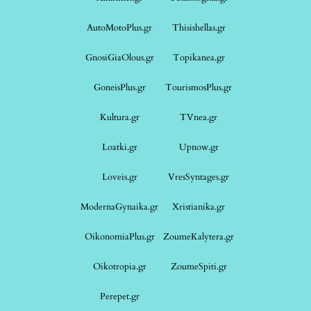
AutoMotoPlus.gr
Thisishellas.gr
GnosiGiaOlous.gr
Topikanea.gr
GoneisPlus.gr
TourismosPlus.gr
Kultura.gr
TVnea.gr
Loatki.gr
Upnow.gr
Loveis.gr
VresSyntages.gr
ModernaGynaika.gr
Xristianika.gr
OikonomiaPlus.gr
ZoumeKalytera.gr
Oikotropia.gr
ZoumeSpiti.gr
Perepet.gr