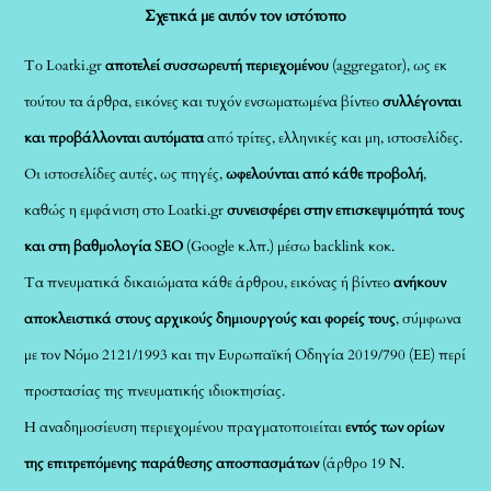
Σχετικά με αυτόν τον ιστότοπο
Το Loatki.gr
αποτελεί συσσωρευτή περιεχομένου
(aggregator), ως εκ
τούτου τα άρθρα, εικόνες και τυχόν ενσωματωμένα βίντεο
συλλέγονται
και προβάλλονται αυτόματα
από τρίτες, ελληνικές και μη, ιστοσελίδες.
Οι ιστοσελίδες αυτές, ως πηγές,
ωφελούνται από κάθε προβολή
,
καθώς η εμφάνιση στο Loatki.gr
συνεισφέρει στην επισκεψιμότητά τους
και στη βαθμολογία SEO
(Google κ.λπ.) μέσω backlink κοκ.
Τα πνευματικά δικαιώματα κάθε άρθρου, εικόνας ή βίντεο
ανήκουν
αποκλειστικά στους αρχικούς δημιουργούς και φορείς τους
, σύμφωνα
με τον Νόμο 2121/1993 και την Ευρωπαϊκή Οδηγία 2019/790 (ΕΕ) περί
προστασίας της πνευματικής ιδιοκτησίας.
Η αναδημοσίευση περιεχομένου πραγματοποιείται
εντός των ορίων
της επιτρεπόμενης παράθεσης αποσπασμάτων
(άρθρο 19 Ν.