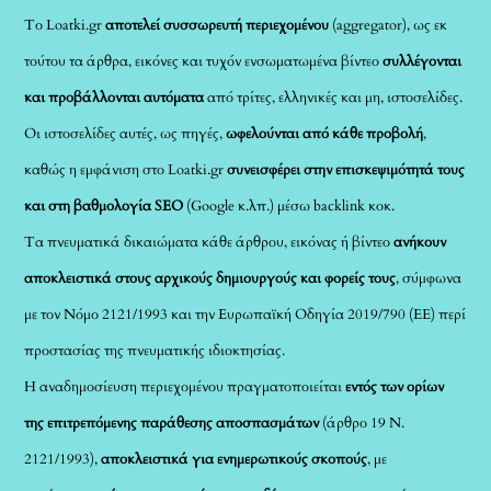
Το Loatki.gr
αποτελεί συσσωρευτή περιεχομένου
(aggregator), ως εκ
τούτου τα άρθρα, εικόνες και τυχόν ενσωματωμένα βίντεο
συλλέγονται
και προβάλλονται αυτόματα
από τρίτες, ελληνικές και μη, ιστοσελίδες.
Οι ιστοσελίδες αυτές, ως πηγές,
ωφελούνται από κάθε προβολή
,
καθώς η εμφάνιση στο Loatki.gr
συνεισφέρει στην επισκεψιμότητά τους
και στη βαθμολογία SEO
(Google κ.λπ.) μέσω backlink κοκ.
Τα πνευματικά δικαιώματα κάθε άρθρου, εικόνας ή βίντεο
ανήκουν
αποκλειστικά στους αρχικούς δημιουργούς και φορείς τους
, σύμφωνα
με τον Νόμο 2121/1993 και την Ευρωπαϊκή Οδηγία 2019/790 (ΕΕ) περί
προστασίας της πνευματικής ιδιοκτησίας.
Η αναδημοσίευση περιεχομένου πραγματοποιείται
εντός των ορίων
της επιτρεπόμενης παράθεσης αποσπασμάτων
(άρθρο 19 Ν.
2121/1993),
αποκλειστικά για ενημερωτικούς σκοπούς
, με