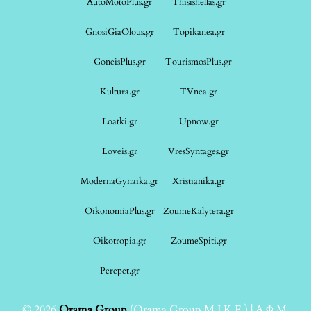
AutoMotoPlus.gr
Thisishellas.gr
GnosiGiaOlous.gr
Topikanea.gr
GoneisPlus.gr
TourismosPlus.gr
Kultura.gr
TVnea.gr
Loatki.gr
Upnow.gr
Loveis.gr
VresSyntages.gr
ModernaGynaika.gr
Xristianika.gr
OikonomiaPlus.gr
ZoumeKalytera.gr
Oikotropia.gr
ZoumeSpiti.gr
Perepet.gr
© 2026
Orama Group
(Orama Group Μ.Ι.Κ.Ε.) | Α.Φ.Μ.