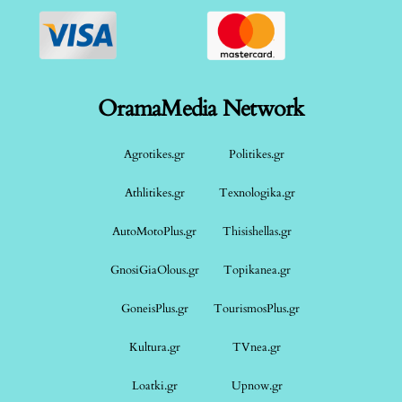
OramaMedia Network
Agrotikes.gr
Politikes.gr
Athlitikes.gr
Texnologika.gr
AutoMotoPlus.gr
Thisishellas.gr
GnosiGiaOlous.gr
Topikanea.gr
GoneisPlus.gr
TourismosPlus.gr
Kultura.gr
TVnea.gr
Loatki.gr
Upnow.gr