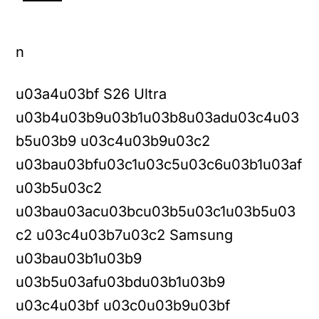
n
u03a4u03bf S26 Ultra
u03b4u03b9u03b1u03b8u03adu03c4u03
b5u03b9 u03c4u03b9u03c2
u03bau03bfu03c1u03c5u03c6u03b1u03af
u03b5u03c2
u03bau03acu03bcu03b5u03c1u03b5u03
c2 u03c4u03b7u03c2 Samsung
u03bau03b1u03b9
u03b5u03afu03bdu03b1u03b9
u03c4u03bf u03c0u03b9u03bf