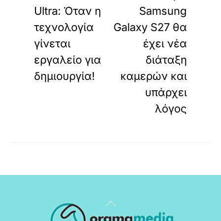
Ultra: Όταν η
Samsung
τεχνολογία
Galaxy S27 θα
γίνεται
έχει νέα
εργαλείο για
διάταξη
δημιουργία!
καμερών και
υπάρχει
λόγος
Back
To