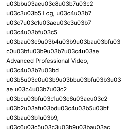
u03bbu03aeu03c8u03b7u03c2
u03c3u03b5 Log, u03c4u03b7
u03c7u03c1u03aeu03c3u03b7
u03c4u03bfu03c5
u03bau03c9u03b4u03b9u03bau03bfu03
c0u03bfu03b9u03b7u03c4u03ae
Advanced Professional Video,
u03c4u03b7u03bd
u03b5u03c0u03b9u03bbu03bfu03b3u03
ae u03c4u03b7u03c2
u03bcu03bfu03c1u03c6u03aeu03c2
u03b2u03afu03bdu03c4u03b5u03bf
u03bau03b1u03b9,
u03c6u03c5u03c3u03b9u03bau03ac,