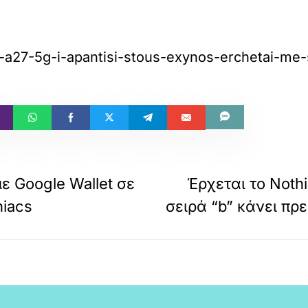
xy-a27-5g-i-apantisi-stous-exynos-erchetai-
με Google Wallet σε
Έρχεται το Noth
niacs
σειρά “b” κάνει πρε