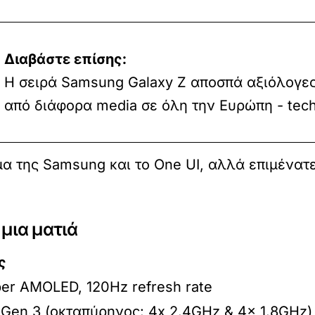
Διαβάστε επίσης:
Η σειρά Samsung Galaxy Z αποσπά αξιόλογες
από διάφορα media σε όλη την Ευρώπη - tech
μα της Samsung και το One UI, αλλά επιμένατ
 μια ματιά
ς
er AMOLED, 120Hz refresh rate
Gen 3 (οκταπύρηνος: 4x 2.4GHz & 4x 1.8GHz)