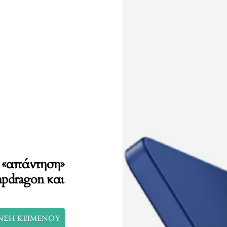
 «απάντηση»
apdragon και
ΝΣΗ ΚΕΙΜΕΝΟΥ