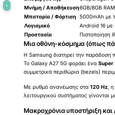
‹
Μνήμη / Αποθήκευση
6GB/8GB RAM 
Μπαταρία / Φόρτιση
5000mAh με τ
Λογισμικό
Android 16 με
Προστασία
Πιστοποίηση I
Μια οθόνη-κόσμημα (όπως πά
Η Samsung διατηρεί την παράδοση πο
Το Galaxy A27 5G φοράει ένα
Super
συμμετρικά περιθώρια (bezels) περιμ
Με ρυθμό ανανέωσης στα
120 Hz
, 
λειτουργικού συστήματος γίνονται μ
Μακροχρόνια υποστήριξη και 