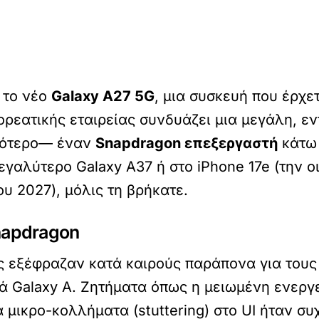
 το νέο
Galaxy A27 5G
, μια συσκευή που έρχε
ορεατικής εταιρείας συνδυάζει μια μεγάλη, ε
ριότερο— έναν
Snapdragon επεξεργαστή
κάτω 
εγαλύτερο Galaxy A37 ή στο iPhone 17e (την ο
ου 2027), μόλις τη βρήκατε.
napdragon
ες εξέφραζαν κατά καιρούς παράπονα για τους
 Galaxy A. Ζητήματα όπως η μειωμένη ενεργε
μικρο-κολλήματα (stuttering) στο UI ήταν συχ