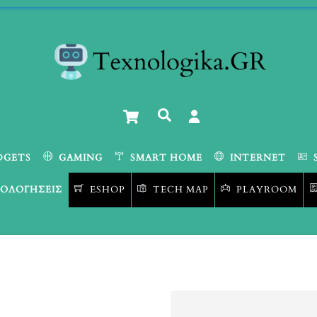
Cart
Αναζήτηση
DGETS
GAMING
SMART HOME
INTERNET
ΟΛΟΓΉΣΕΙΣ
ESHOP
TECH MAP
PLAYROOM