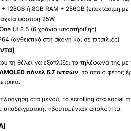
+ 128GB ή 8GB RAM + 256GB (επεκτάσιμη με 
αχεία φόρτιση 25W
 One UI 8.5 (6 χρόνια υποστήριξης)
P64 (ανθεκτικό στη σκόνη και σε πιτσιλιές)
ντα)
υ τη θέλει να εξοπλίζει τα τηλέφωνά της με 
 AMOLED πάνελ 6.7 ιντσών
, το οποίο φέτος έ
ετρικά.
η πλοήγηση στα μενού, το scrolling στα social m
ε υποδειγματική, «βουτυρένια» απαλότητα.
AI