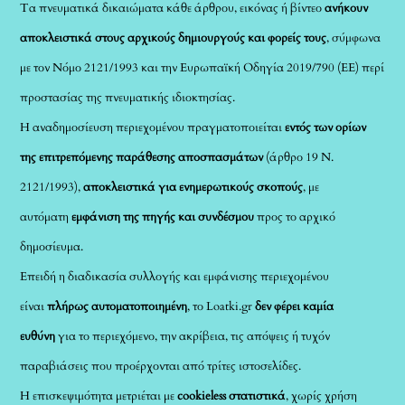
Τα πνευματικά δικαιώματα κάθε άρθρου, εικόνας ή βίντεο
ανήκουν
αποκλειστικά στους αρχικούς δημιουργούς και φορείς τους
, σύμφωνα
με τον Νόμο 2121/1993 και την Ευρωπαϊκή Οδηγία 2019/790 (ΕΕ) περί
προστασίας της πνευματικής ιδιοκτησίας.
Η αναδημοσίευση περιεχομένου πραγματοποιείται
εντός των ορίων
της επιτρεπόμενης παράθεσης αποσπασμάτων
(άρθρο 19 Ν.
2121/1993),
αποκλειστικά για ενημερωτικούς σκοπούς
, με
αυτόματη
εμφάνιση της πηγής και συνδέσμου
προς το αρχικό
δημοσίευμα.
Επειδή η διαδικασία συλλογής και εμφάνισης περιεχομένου
είναι
πλήρως αυτοματοποιημένη
, το Loatki.gr
δεν φέρει καμία
ευθύνη
για το περιεχόμενο, την ακρίβεια, τις απόψεις ή τυχόν
παραβιάσεις που προέρχονται από τρίτες ιστοσελίδες.
Η επισκεψιμότητα μετριέται με
cookieless στατιστικά
, χωρίς χρήση