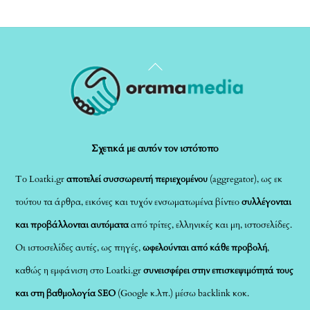
Back
To
Top
Σχετικά με αυτόν τον ιστότοπο
Το Loatki.gr
αποτελεί συσσωρευτή περιεχομένου
(aggregator), ως εκ
τούτου τα άρθρα, εικόνες και τυχόν ενσωματωμένα βίντεο
συλλέγονται
και προβάλλονται αυτόματα
από τρίτες, ελληνικές και μη, ιστοσελίδες.
Οι ιστοσελίδες αυτές, ως πηγές,
ωφελούνται από κάθε προβολή
,
καθώς η εμφάνιση στο Loatki.gr
συνεισφέρει στην επισκεψιμότητά τους
και στη βαθμολογία SEO
(Google κ.λπ.) μέσω backlink κοκ.