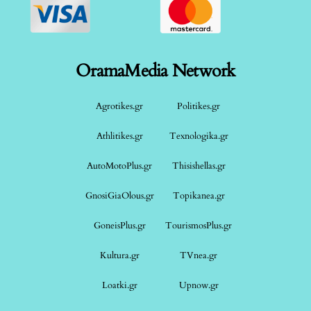
OramaMedia Network
Agrotikes.gr
Politikes.gr
Athlitikes.gr
Texnologika.gr
AutoMotoPlus.gr
Thisishellas.gr
GnosiGiaOlous.gr
Topikanea.gr
GoneisPlus.gr
TourismosPlus.gr
Kultura.gr
TVnea.gr
Loatki.gr
Upnow.gr