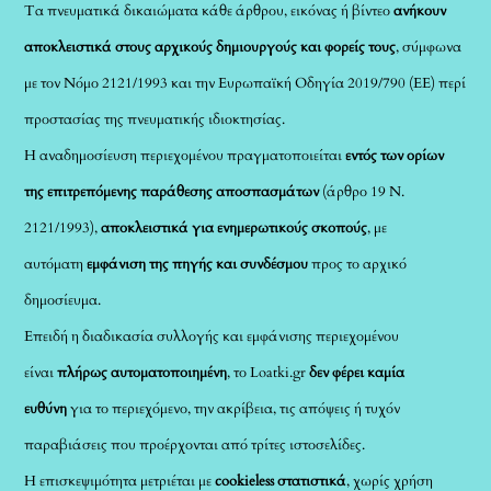
Τα πνευματικά δικαιώματα κάθε άρθρου, εικόνας ή βίντεο
ανήκουν
αποκλειστικά στους αρχικούς δημιουργούς και φορείς τους
, σύμφωνα
με τον Νόμο 2121/1993 και την Ευρωπαϊκή Οδηγία 2019/790 (ΕΕ) περί
προστασίας της πνευματικής ιδιοκτησίας.
Η αναδημοσίευση περιεχομένου πραγματοποιείται
εντός των ορίων
της επιτρεπόμενης παράθεσης αποσπασμάτων
(άρθρο 19 Ν.
2121/1993),
αποκλειστικά για ενημερωτικούς σκοπούς
, με
αυτόματη
εμφάνιση της πηγής και συνδέσμου
προς το αρχικό
δημοσίευμα.
Επειδή η διαδικασία συλλογής και εμφάνισης περιεχομένου
είναι
πλήρως αυτοματοποιημένη
, το Loatki.gr
δεν φέρει καμία
ευθύνη
για το περιεχόμενο, την ακρίβεια, τις απόψεις ή τυχόν
παραβιάσεις που προέρχονται από τρίτες ιστοσελίδες.
Η επισκεψιμότητα μετριέται με
cookieless στατιστικά
, χωρίς χρήση