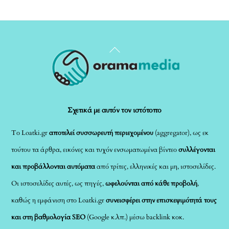
Back
To
Top
Σχετικά με αυτόν τον ιστότοπο
Το Loatki.gr
αποτελεί συσσωρευτή περιεχομένου
(aggregator), ως εκ
τούτου τα άρθρα, εικόνες και τυχόν ενσωματωμένα βίντεο
συλλέγονται
και προβάλλονται αυτόματα
από τρίτες, ελληνικές και μη, ιστοσελίδες.
Οι ιστοσελίδες αυτές, ως πηγές,
ωφελούνται από κάθε προβολή
,
καθώς η εμφάνιση στο Loatki.gr
συνεισφέρει στην επισκεψιμότητά τους
και στη βαθμολογία SEO
(Google κ.λπ.) μέσω backlink κοκ.