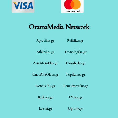
OramaMedia Network
Agrotikes.gr
Politikes.gr
Athlitikes.gr
Texnologika.gr
AutoMotoPlus.gr
Thisishellas.gr
GnosiGiaOlous.gr
Topikanea.gr
GoneisPlus.gr
TourismosPlus.gr
Kultura.gr
TVnea.gr
Loatki.gr
Upnow.gr