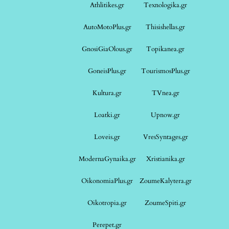
Athlitikes.gr
Texnologika.gr
AutoMotoPlus.gr
Thisishellas.gr
GnosiGiaOlous.gr
Topikanea.gr
GoneisPlus.gr
TourismosPlus.gr
Kultura.gr
TVnea.gr
Loatki.gr
Upnow.gr
Loveis.gr
VresSyntages.gr
ModernaGynaika.gr
Xristianika.gr
OikonomiaPlus.gr
ZoumeKalytera.gr
Oikotropia.gr
ZoumeSpiti.gr
Perepet.gr