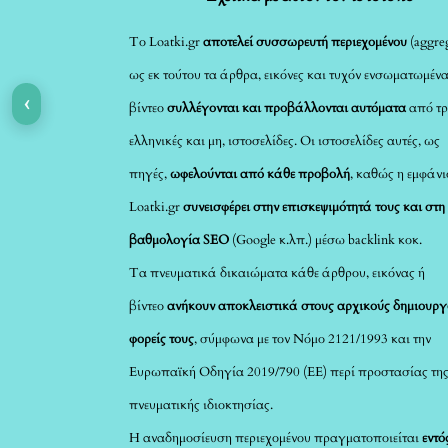
Το Loatki.gr
αποτελεί συσσωρευτή περιεχομένου
(aggreg
ως εκ τούτου τα άρθρα, εικόνες και τυχόν ενσωματωμέν
‹
βίντεο
συλλέγονται και προβάλλονται αυτόματα
από τρ
ελληνικές και μη, ιστοσελίδες. Οι ιστοσελίδες αυτές, ως
πηγές,
ωφελούνται από κάθε προβολή
, καθώς η εμφάνι
Loatki.gr
συνεισφέρει στην επισκεψιμότητά τους και στη
βαθμολογία SEO
(Google κ.λπ.) μέσω backlink κοκ.
Τα πνευματικά δικαιώματα κάθε άρθρου, εικόνας ή
βίντεο
ανήκουν αποκλειστικά στους αρχικούς δημιουργ
φορείς τους
, σύμφωνα με τον Νόμο 2121/1993 και την
Ευρωπαϊκή Οδηγία 2019/790 (ΕΕ) περί προστασίας τη
πνευματικής ιδιοκτησίας.
Η αναδημοσίευση περιεχομένου πραγματοποιείται
εντό