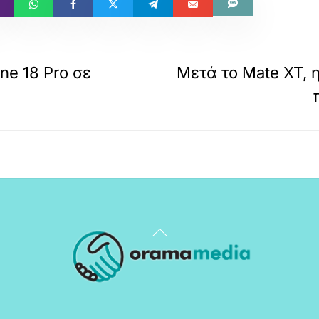
one 18 Pro σε
Μετά το Mate XT, η
Back
To
Top