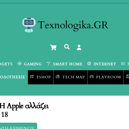
Cart
Αναζήτηση
DGETS
GAMING
SMART HOME
INTERNET
ΟΛΟΓΉΣΕΙΣ
ESHOP
TECH MAP
PLAYROOM
Η Apple αλλάζει
 18
ΝΣΗ ΚΕΙΜΕΝΟΥ