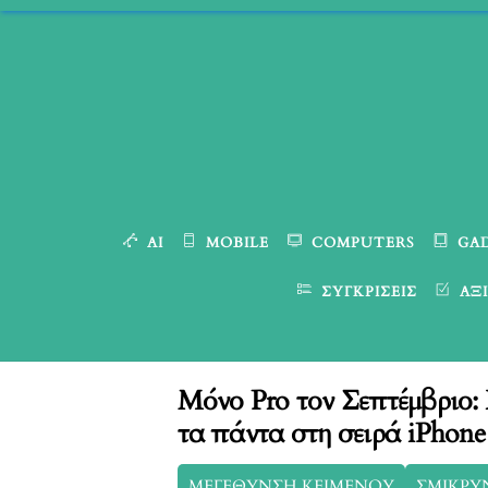
Skip
to
content
AI
MOBILE
COMPUTERS
GA
ΣΥΓΚΡΊΣΕΙΣ
ΑΞΙ
Μόνο Pro τον Σεπτέμβριο: 
τα πάντα στη σειρά iPhone
ΜΕΓΕΘΥΝΣΗ ΚΕΙΜΕΝΟΥ
ΣΜΙΚΡΥ