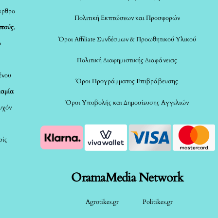
άρθρο
Πολιτική Εκπτώσεων και Προσφορών
οπούς
,
Όροι Affiliate Συνδέσμων & Προωθητικού Υλικού
ο
Πολιτική Διαφημιστικής Διαφάνειας
ένου
Όροι Προγράμματος Επιβράβευσης
καμία
Όροι Υποβολής και Δημοσίευσης Αγγελιών
τυχόν
ρίς
OramaMedia Network
Agrotikes.gr
Politikes.gr