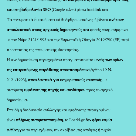
και στη βαθμολογία SEO
(Google κ.λπ.) μέσω backlink κοκ.
Τα πνευματικά δικαιώματα κάθε άρθρου, εικόνας ή βίντεο
ανήκουν
αποκλειστικά στους αρχικούς δημιουργούς και φορείς τους
, σύμφωνα
με τον Νόμο 2121/1993 και την Ευρωπαϊκή Οδηγία 2019/790 (ΕΕ) περί
προστασίας της πνευματικής ιδιοκτησίας.
Η αναδημοσίευση περιεχομένου πραγματοποιείται
εντός των ορίων
της επιτρεπόμενης παράθεσης αποσπασμάτων
(άρθρο 19 Ν.
2121/1993),
αποκλειστικά για ενημερωτικούς σκοπούς
, με
αυτόματη
εμφάνιση της πηγής και συνδέσμου
προς το αρχικό
δημοσίευμα.
Επειδή η διαδικασία συλλογής και εμφάνισης περιεχομένου
είναι
πλήρως αυτοματοποιημένη
, το Loatki.gr
δεν φέρει καμία
ευθύνη
για το περιεχόμενο, την ακρίβεια, τις απόψεις ή τυχόν