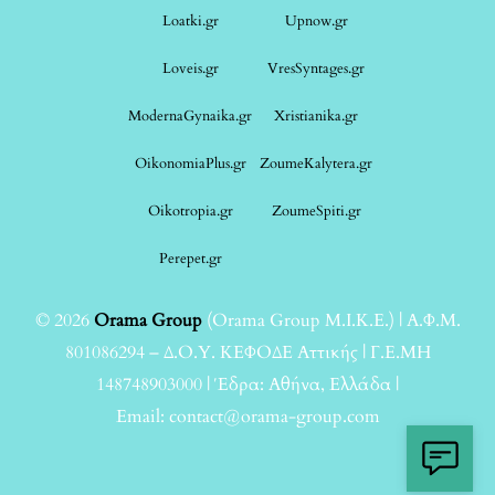
Loatki.gr
Upnow.gr
Loveis.gr
VresSyntages.gr
ModernaGynaika.gr
Xristianika.gr
OikonomiaPlus.gr
ZoumeKalytera.gr
Oikotropia.gr
ZoumeSpiti.gr
Perepet.gr
© 2026
Orama Group
(Orama Group Μ.Ι.Κ.Ε.) | Α.Φ.Μ.
801086294 – Δ.Ο.Υ. ΚΕΦΟΔΕ Αττικής | Γ.Ε.ΜΗ
148748903000 | Έδρα: Αθήνα, Ελλάδα |
Email: contact@orama-group.com