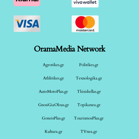
OramaMedia Network
Agrotikes.gr
Politikes.gr
Athlitikes.gr
Texnologika.gr
AutoMotoPlus.gr
Thisishellas.gr
GnosiGiaOlous.gr
Topikanea.gr
GoneisPlus.gr
TourismosPlus.gr
Kultura.gr
TVnea.gr