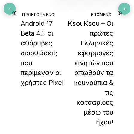
‹
›
«
»
ΠΡΟΗΓΟΥΜΕΝΟ
ΕΠΟΜΕΝΟ
Android 17
KsouKsou – Οι
Beta 4.1: οι
πρώτες
αθόρυβες
Ελληνικές
διορθώσεις
εφαρμογές
που
κινητών που
περίμεναν οι
απωθούν τα
χρήστες Pixel
κουνούπια &
τις
κατσαρίδες
μέσω του
ήχου!