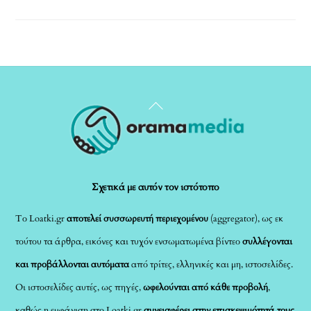
Back
To
Top
Σχετικά με αυτόν τον ιστότοπο
Το Loatki.gr
αποτελεί συσσωρευτή περιεχομένου
(aggregator), ως εκ
τούτου τα άρθρα, εικόνες και τυχόν ενσωματωμένα βίντεο
συλλέγονται
και προβάλλονται αυτόματα
από τρίτες, ελληνικές και μη, ιστοσελίδες.
Οι ιστοσελίδες αυτές, ως πηγές,
ωφελούνται από κάθε προβολή
,
καθώς η εμφάνιση στο Loatki.gr
συνεισφέρει στην επισκεψιμότητά τους