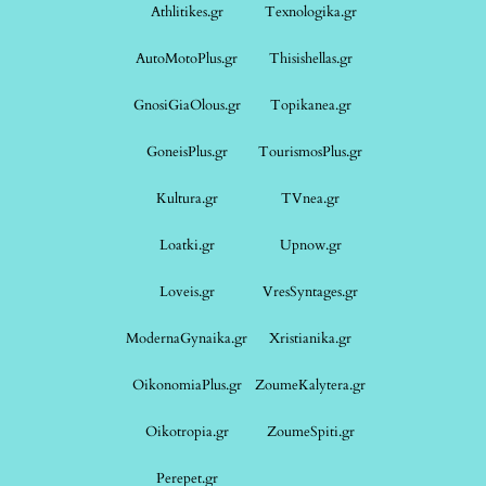
Athlitikes.gr
Texnologika.gr
AutoMotoPlus.gr
Thisishellas.gr
GnosiGiaOlous.gr
Topikanea.gr
GoneisPlus.gr
TourismosPlus.gr
Kultura.gr
TVnea.gr
Loatki.gr
Upnow.gr
Loveis.gr
VresSyntages.gr
ModernaGynaika.gr
Xristianika.gr
OikonomiaPlus.gr
ZoumeKalytera.gr
Oikotropia.gr
ZoumeSpiti.gr
Perepet.gr