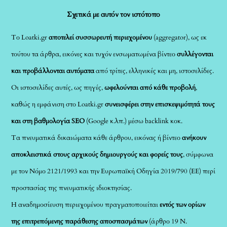
Σχετικά με αυτόν τον ιστότοπο
Το Loatki.gr
αποτελεί συσσωρευτή περιεχομένου
(aggregator), ως εκ
τούτου τα άρθρα, εικόνες και τυχόν ενσωματωμένα βίντεο
συλλέγονται
και προβάλλονται αυτόματα
από τρίτες, ελληνικές και μη, ιστοσελίδες.
Οι ιστοσελίδες αυτές, ως πηγές,
ωφελούνται από κάθε προβολή
,
καθώς η εμφάνιση στο Loatki.gr
συνεισφέρει στην επισκεψιμότητά τους
και στη βαθμολογία SEO
(Google κ.λπ.) μέσω backlink κοκ.
Τα πνευματικά δικαιώματα κάθε άρθρου, εικόνας ή βίντεο
ανήκουν
αποκλειστικά στους αρχικούς δημιουργούς και φορείς τους
, σύμφωνα
με τον Νόμο 2121/1993 και την Ευρωπαϊκή Οδηγία 2019/790 (ΕΕ) περί
προστασίας της πνευματικής ιδιοκτησίας.
Η αναδημοσίευση περιεχομένου πραγματοποιείται
εντός των ορίων
της επιτρεπόμενης παράθεσης αποσπασμάτων
(άρθρο 19 Ν.