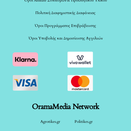
Όροι Affiliate Συνδέσμων & Προωθητικού Υλικού
Πολιτική Διαφημιστικής Διαφάνειας
Όροι Προγράμματος Επιβράβευσης
Όροι Υποβολής και Δημοσίευσης Αγγελιών
OramaMedia Network
Agrotikes.gr
Politikes.gr