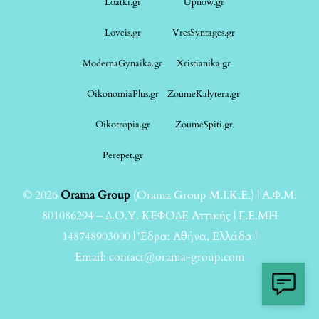
Loatki.gr
Upnow.gr
Loveis.gr
VresSyntages.gr
ModernaGynaika.gr
Xristianika.gr
OikonomiaPlus.gr
ZoumeKalytera.gr
Oikotropia.gr
ZoumeSpiti.gr
Perepet.gr
© 2026
Orama Group
(Orama Group Μ.Ι.Κ.Ε.) | Α.Φ.Μ.
801086294 – Δ.Ο.Υ. ΚΕΦΟΔΕ Αττικής | Γ.Ε.ΜΗ
148748903000 | Έδρα: Αθήνα, Ελλάδα |
Email: contact@orama-group.com