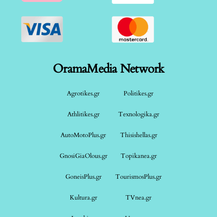
OramaMedia Network
Agrotikes.gr
Politikes.gr
Athlitikes.gr
Texnologika.gr
AutoMotoPlus.gr
Thisishellas.gr
GnosiGiaOlous.gr
Topikanea.gr
GoneisPlus.gr
TourismosPlus.gr
Kultura.gr
TVnea.gr