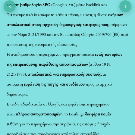
‹
›
και στη βαθμολογία SEO
(Google κ.λπ.) μέσω backlink κοκ.
Τα πνευματικά δικαιώματα κάθε άρθρου, εικόνας ή βίντεο
ανήκουν
αποκλειστικά στους αρχικούς δημιουργούς και φορείς τους
, σύμφωνα
με τον Νόμο 2121/1993 και την Ευρωπαϊκή Οδηγία 2019/790 (ΕΕ) περί
προστασίας της πνευματικής ιδιοκτησίας.
Η αναδημοσίευση περιεχομένου πραγματοποιείται
εντός των ορίων
της επιτρεπόμενης παράθεσης αποσπασμάτων
(άρθρο 19 Ν.
2121/1993),
αποκλειστικά για ενημερωτικούς σκοπούς
, με
αυτόματη
εμφάνιση της πηγής και συνδέσμου
προς το αρχικό
δημοσίευμα.
Επειδή η διαδικασία συλλογής και εμφάνισης περιεχομένου
είναι
πλήρως αυτοματοποιημένη
, το Loatki.gr
δεν φέρει καμία
ευθύνη
για το περιεχόμενο, την ακρίβεια, τις απόψεις ή τυχόν
παραβιάσεις που προέρχονται από τρίτες ιστοσελίδες.