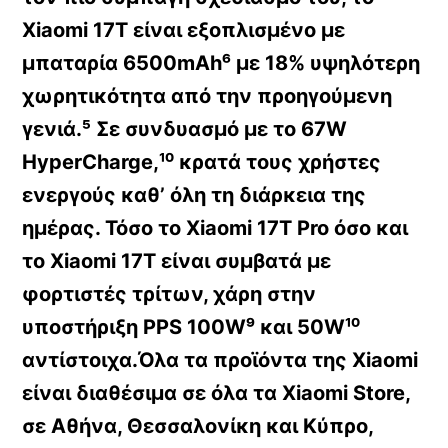
Xiaomi 17T είναι εξοπλισμένο με
μπαταρία 6500mAh⁶ με 18% υψηλότερη
χωρητικότητα από την προηγούμενη
γενιά.⁵ Σε συνδυασμό με το 67W
HyperCharge,¹⁰ κρατά τους χρήστες
ενεργούς καθ’ όλη τη διάρκεια της
ημέρας. Τόσο το Xiaomi 17T Pro όσο και
το Xiaomi 17T είναι συμβατά με
φορτιστές τρίτων, χάρη στην
υποστήριξη PPS 100W⁹ και 50W¹⁰
αντίστοιχα.Όλα τα προϊόντα της Xiaomi
είναι διαθέσιμα σε όλα τα Xiaomi Store,
σε Αθήνα, Θεσσαλονίκη και Κύπρο,