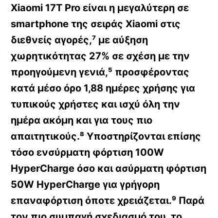
Xiaomi 17T Pro είναι η μεγαλύτερη σε
smartphone της σειράς Xiaomi στις
διεθνείς αγορές,⁷ με αύξηση
χωρητικότητας 27% σε σχέση με την
προηγούμενη γενιά,⁵ προσφέροντας
κατά μέσο όρο 1,88 ημέρες χρήσης για
τυπικούς χρήστες και ισχύ όλη την
ημέρα ακόμη και για τους πιο
απαιτητικούς.⁸ Υποστηρίζονται επίσης
τόσο ενσύρματη φόρτιση 100W
HyperCharge όσο και ασύρματη φόρτιση
50W HyperCharge για γρήγορη
επαναφόρτιση όποτε χρειάζεται.⁹ Παρά
τον πιο συμπαγή σχεδιασμό του, το