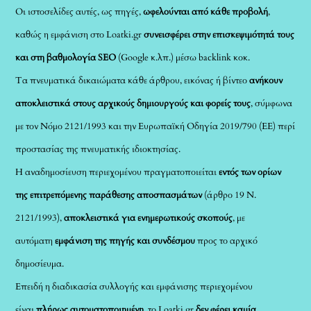
Οι ιστοσελίδες αυτές, ως πηγές,
ωφελούνται από κάθε προβολή
,
καθώς η εμφάνιση στο Loatki.gr
συνεισφέρει στην επισκεψιμότητά τους
και στη βαθμολογία SEO
(Google κ.λπ.) μέσω backlink κοκ.
Τα πνευματικά δικαιώματα κάθε άρθρου, εικόνας ή βίντεο
ανήκουν
αποκλειστικά στους αρχικούς δημιουργούς και φορείς τους
, σύμφωνα
με τον Νόμο 2121/1993 και την Ευρωπαϊκή Οδηγία 2019/790 (ΕΕ) περί
προστασίας της πνευματικής ιδιοκτησίας.
Η αναδημοσίευση περιεχομένου πραγματοποιείται
εντός των ορίων
της επιτρεπόμενης παράθεσης αποσπασμάτων
(άρθρο 19 Ν.
2121/1993),
αποκλειστικά για ενημερωτικούς σκοπούς
, με
αυτόματη
εμφάνιση της πηγής και συνδέσμου
προς το αρχικό
δημοσίευμα.
Επειδή η διαδικασία συλλογής και εμφάνισης περιεχομένου
είναι
πλήρως αυτοματοποιημένη
, το Loatki.gr
δεν φέρει καμία