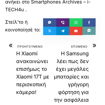
ανήκει στο
Smartphones Archives – i-
TECH4u
.
«
»
ΠΡΟΗΓΟΥΜΕΝΟ
ΕΠΟΜΕΝΟ
H Xiaomi
Η Samsung
ανακοινώνει
λέει πως δεν
επισήμως το
έχει μεγάλες
Xiaomi 17T με
μπαταρίες και
περισκοπική
γρήγορη
κάμερα!
φόρτηση για
την ασφάλεια