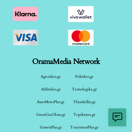
OramaMedia Network
Agrotikes.gr
Politikes.gr
Athlitikes.gr
Texnologika.gr
AutoMotoPlus.gr
Thisishellas.gr
GnosiGiaOlous.gr
Topikanea.gr
GoneisPlus.gr
TourismosPlus.gr