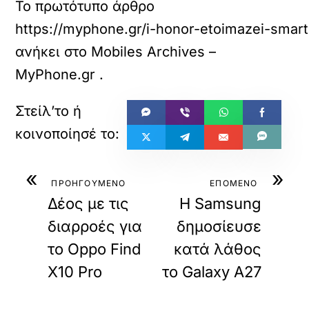
Το πρωτότυπο άρθρο
https://myphone.gr/i-honor-etoimazei-smar
ανήκει στο
Mobiles Archives –
MyPhone.gr
.
«
»
ΠΡΟΗΓΟΥΜΕΝΟ
ΕΠΟΜΕΝΟ
Δέος με τις
Η Samsung
διαρροές για
δημοσίευσε
το Oppo Find
κατά λάθος
X10 Pro
το Galaxy A27