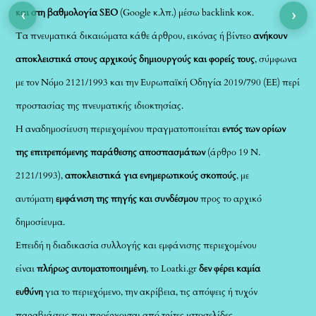
‹
›
και στη βαθμολογία SEO
(Google κ.λπ.) μέσω backlink κοκ.
Τα πνευματικά δικαιώματα κάθε άρθρου, εικόνας ή βίντεο
ανήκουν
αποκλειστικά στους αρχικούς δημιουργούς και φορείς τους
, σύμφωνα
με τον Νόμο 2121/1993 και την Ευρωπαϊκή Οδηγία 2019/790 (ΕΕ) περί
προστασίας της πνευματικής ιδιοκτησίας.
Η αναδημοσίευση περιεχομένου πραγματοποιείται
εντός των ορίων
της επιτρεπόμενης παράθεσης αποσπασμάτων
(άρθρο 19 Ν.
2121/1993),
αποκλειστικά για ενημερωτικούς σκοπούς
, με
αυτόματη
εμφάνιση της πηγής και συνδέσμου
προς το αρχικό
δημοσίευμα.
Επειδή η διαδικασία συλλογής και εμφάνισης περιεχομένου
είναι
πλήρως αυτοματοποιημένη
, το Loatki.gr
δεν φέρει καμία
ευθύνη
για το περιεχόμενο, την ακρίβεια, τις απόψεις ή τυχόν
παραβιάσεις που προέρχονται από τρίτες ιστοσελίδες.