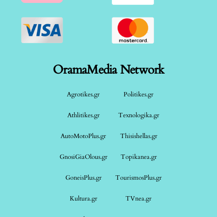
OramaMedia Network
Agrotikes.gr
Politikes.gr
Athlitikes.gr
Texnologika.gr
AutoMotoPlus.gr
Thisishellas.gr
GnosiGiaOlous.gr
Topikanea.gr
GoneisPlus.gr
TourismosPlus.gr
Kultura.gr
TVnea.gr