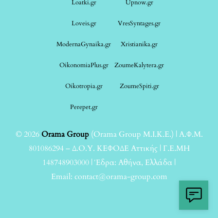
Loatki.gr
Upnow.gr
Loveis.gr
VresSyntages.gr
ModernaGynaika.gr
Xristianika.gr
OikonomiaPlus.gr
ZoumeKalytera.gr
Oikotropia.gr
ZoumeSpiti.gr
Perepet.gr
© 2026
Orama Group
(Orama Group Μ.Ι.Κ.Ε.) | Α.Φ.Μ.
801086294 – Δ.Ο.Υ. ΚΕΦΟΔΕ Αττικής | Γ.Ε.ΜΗ
148748903000 | Έδρα: Αθήνα, Ελλάδα |
Email: contact@orama-group.com