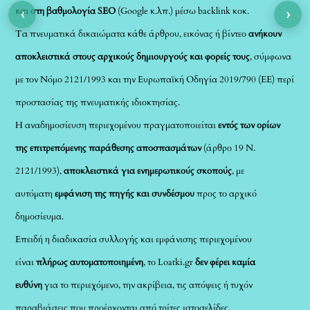
‹
›
και στη βαθμολογία SEO
(Google κ.λπ.) μέσω backlink κοκ.
Τα πνευματικά δικαιώματα κάθε άρθρου, εικόνας ή βίντεο
ανήκουν
αποκλειστικά στους αρχικούς δημιουργούς και φορείς τους
, σύμφωνα
με τον Νόμο 2121/1993 και την Ευρωπαϊκή Οδηγία 2019/790 (ΕΕ) περί
προστασίας της πνευματικής ιδιοκτησίας.
Η αναδημοσίευση περιεχομένου πραγματοποιείται
εντός των ορίων
της επιτρεπόμενης παράθεσης αποσπασμάτων
(άρθρο 19 Ν.
2121/1993),
αποκλειστικά για ενημερωτικούς σκοπούς
, με
αυτόματη
εμφάνιση της πηγής και συνδέσμου
προς το αρχικό
δημοσίευμα.
Επειδή η διαδικασία συλλογής και εμφάνισης περιεχομένου
είναι
πλήρως αυτοματοποιημένη
, το Loatki.gr
δεν φέρει καμία
ευθύνη
για το περιεχόμενο, την ακρίβεια, τις απόψεις ή τυχόν
παραβιάσεις που προέρχονται από τρίτες ιστοσελίδες.