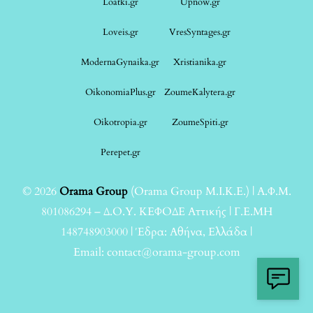
Loatki.gr
Upnow.gr
Loveis.gr
VresSyntages.gr
ModernaGynaika.gr
Xristianika.gr
OikonomiaPlus.gr
ZoumeKalytera.gr
Oikotropia.gr
ZoumeSpiti.gr
Perepet.gr
© 2026
Orama Group
(Orama Group Μ.Ι.Κ.Ε.) | Α.Φ.Μ.
801086294 – Δ.Ο.Υ. ΚΕΦΟΔΕ Αττικής | Γ.Ε.ΜΗ
148748903000 | Έδρα: Αθήνα, Ελλάδα |
Email: contact@orama-group.com