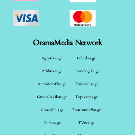
OramaMedia Network
Agrotikes.gr
Politikes.gr
Athlitikes.gr
Texnologika.gr
AutoMotoPlus.gr
Thisishellas.gr
GnosiGiaOlous.gr
Topikanea.gr
GoneisPlus.gr
TourismosPlus.gr
Kultura.gr
TVnea.gr