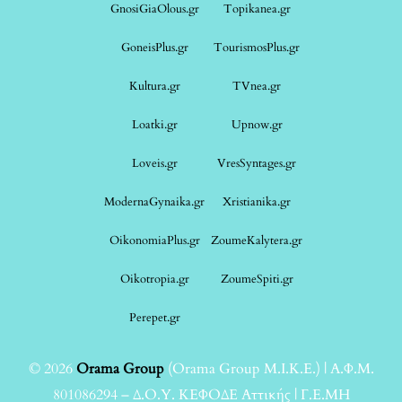
GnosiGiaOlous.gr
Topikanea.gr
GoneisPlus.gr
TourismosPlus.gr
Kultura.gr
TVnea.gr
Loatki.gr
Upnow.gr
Loveis.gr
VresSyntages.gr
ModernaGynaika.gr
Xristianika.gr
OikonomiaPlus.gr
ZoumeKalytera.gr
Oikotropia.gr
ZoumeSpiti.gr
Perepet.gr
© 2026
Orama Group
(Orama Group Μ.Ι.Κ.Ε.) | Α.Φ.Μ.
801086294 – Δ.Ο.Υ. ΚΕΦΟΔΕ Αττικής | Γ.Ε.ΜΗ