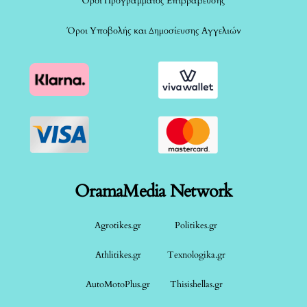
Όροι Προγράμματος Επιβράβευσης
Όροι Υποβολής και Δημοσίευσης Αγγελιών
OramaMedia Network
Agrotikes.gr
Politikes.gr
Athlitikes.gr
Texnologika.gr
AutoMotoPlus.gr
Thisishellas.gr