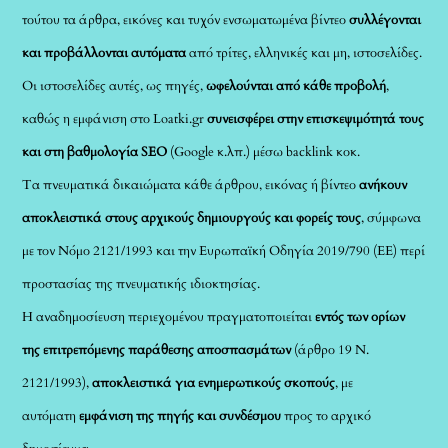
τούτου τα άρθρα, εικόνες και τυχόν ενσωματωμένα βίντεο
συλλέγονται
και προβάλλονται αυτόματα
από τρίτες, ελληνικές και μη, ιστοσελίδες.
Οι ιστοσελίδες αυτές, ως πηγές,
ωφελούνται από κάθε προβολή
,
καθώς η εμφάνιση στο Loatki.gr
συνεισφέρει στην επισκεψιμότητά τους
και στη βαθμολογία SEO
(Google κ.λπ.) μέσω backlink κοκ.
Τα πνευματικά δικαιώματα κάθε άρθρου, εικόνας ή βίντεο
ανήκουν
αποκλειστικά στους αρχικούς δημιουργούς και φορείς τους
, σύμφωνα
με τον Νόμο 2121/1993 και την Ευρωπαϊκή Οδηγία 2019/790 (ΕΕ) περί
προστασίας της πνευματικής ιδιοκτησίας.
Η αναδημοσίευση περιεχομένου πραγματοποιείται
εντός των ορίων
της επιτρεπόμενης παράθεσης αποσπασμάτων
(άρθρο 19 Ν.
2121/1993),
αποκλειστικά για ενημερωτικούς σκοπούς
, με
αυτόματη
εμφάνιση της πηγής και συνδέσμου
προς το αρχικό