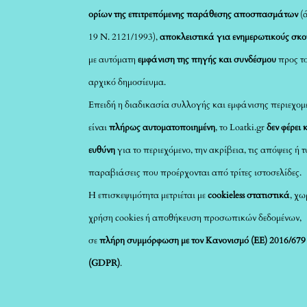
ορίων της επιτρεπόμενης παράθεσης αποσπασμάτων
(
19 Ν. 2121/1993),
αποκλειστικά για ενημερωτικούς σκ
με αυτόματη
εμφάνιση της πηγής και συνδέσμου
προς τ
αρχικό δημοσίευμα.
Επειδή η διαδικασία συλλογής και εμφάνισης περιεχομ
είναι
πλήρως αυτοματοποιημένη
, το Loatki.gr
δεν φέρει 
ευθύνη
για το περιεχόμενο, την ακρίβεια, τις απόψεις ή 
παραβιάσεις που προέρχονται από τρίτες ιστοσελίδες.
Η επισκεψιμότητα μετριέται με
cookieless στατιστικά
, χω
χρήση cookies ή αποθήκευση προσωπικών δεδομένων,
σε
πλήρη συμμόρφωση με τον Κανονισμό (ΕΕ) 2016/679
(GDPR)
.