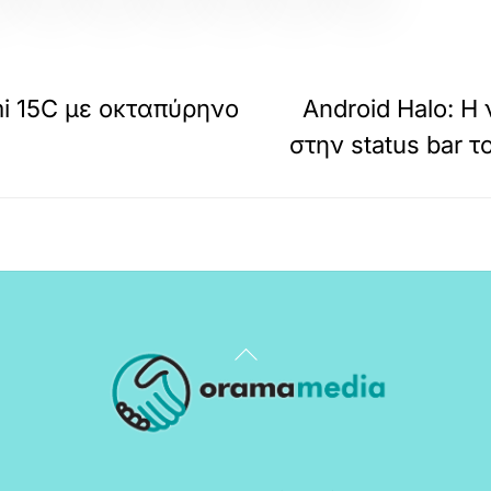
i 15C με οκταπύρηνο
Android Halo: Η
στην status bar 
Back
To
Top