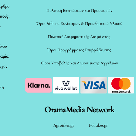
άρθρο
Πολιτική Εκπτώσεων και Προσφορών
οπούς
,
Όροι Affiliate Συνδέσμων & Προωθητικού Υλικού
ο
Πολιτική Διαφημιστικής Διαφάνειας
ένου
Όροι Προγράμματος Επιβράβευσης
καμία
Όροι Υποβολής και Δημοσίευσης Αγγελιών
τυχόν
ρίς
OramaMedia Network
Agrotikes.gr
Politikes.gr