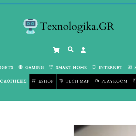
Cart
Αναζήτηση
DGETS
GAMING
SMART HOME
INTERNET
ΟΛΟΓΉΣΕΙΣ
ESHOP
TECH MAP
PLAYROOM