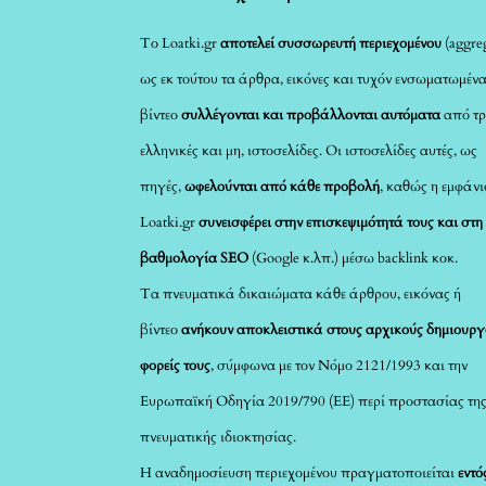
Το Loatki.gr
αποτελεί συσσωρευτή περιεχομένου
(aggreg
ως εκ τούτου τα άρθρα, εικόνες και τυχόν ενσωματωμέν
βίντεο
συλλέγονται και προβάλλονται αυτόματα
από τρ
ελληνικές και μη, ιστοσελίδες. Οι ιστοσελίδες αυτές, ως
πηγές,
ωφελούνται από κάθε προβολή
, καθώς η εμφάνι
Loatki.gr
συνεισφέρει στην επισκεψιμότητά τους και στη
βαθμολογία SEO
(Google κ.λπ.) μέσω backlink κοκ.
Τα πνευματικά δικαιώματα κάθε άρθρου, εικόνας ή
βίντεο
ανήκουν αποκλειστικά στους αρχικούς δημιουργ
φορείς τους
, σύμφωνα με τον Νόμο 2121/1993 και την
Ευρωπαϊκή Οδηγία 2019/790 (ΕΕ) περί προστασίας τη
πνευματικής ιδιοκτησίας.
Η αναδημοσίευση περιεχομένου πραγματοποιείται
εντό