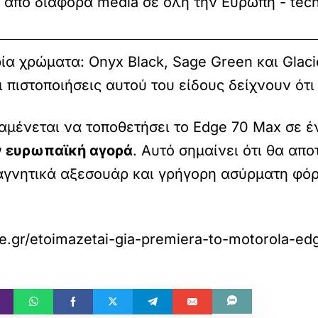
από διάφορα media σε όλη την Ευρώπη - tech
α χρώματα: Onyx Black, Sage Green και Glaci
 πιστοποιήσεις αυτού του είδους δείχνουν ότι
αμένεται να τοποθετήσει το Edge 70 Max σε έ
ν ευρωπαϊκή αγορά
. Αυτό σημαίνει ότι θα απο
μαγνητικά αξεσουάρ και γρήγορη ασύρματη φόρ
.
e.gr/etoimazetai-gia-premiera-to-motorola-e