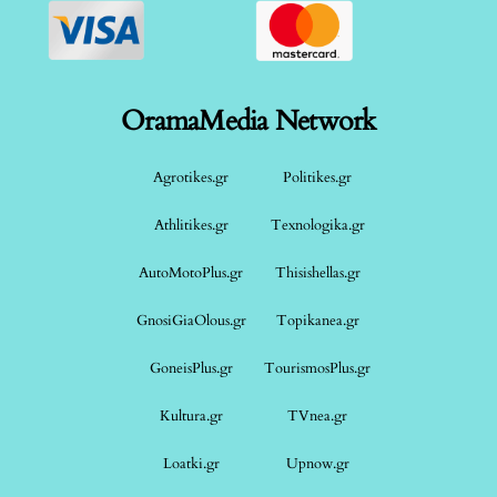
OramaMedia Network
Agrotikes.gr
Politikes.gr
Athlitikes.gr
Texnologika.gr
AutoMotoPlus.gr
Thisishellas.gr
GnosiGiaOlous.gr
Topikanea.gr
GoneisPlus.gr
TourismosPlus.gr
Kultura.gr
TVnea.gr
Loatki.gr
Upnow.gr