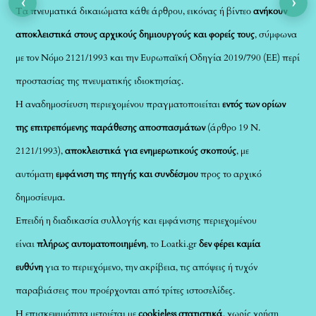
‹
›
Τα πνευματικά δικαιώματα κάθε άρθρου, εικόνας ή βίντεο
ανήκουν
αποκλειστικά στους αρχικούς δημιουργούς και φορείς τους
, σύμφωνα
με τον Νόμο 2121/1993 και την Ευρωπαϊκή Οδηγία 2019/790 (ΕΕ) περί
προστασίας της πνευματικής ιδιοκτησίας.
Η αναδημοσίευση περιεχομένου πραγματοποιείται
εντός των ορίων
της επιτρεπόμενης παράθεσης αποσπασμάτων
(άρθρο 19 Ν.
2121/1993),
αποκλειστικά για ενημερωτικούς σκοπούς
, με
αυτόματη
εμφάνιση της πηγής και συνδέσμου
προς το αρχικό
δημοσίευμα.
Επειδή η διαδικασία συλλογής και εμφάνισης περιεχομένου
είναι
πλήρως αυτοματοποιημένη
, το Loatki.gr
δεν φέρει καμία
ευθύνη
για το περιεχόμενο, την ακρίβεια, τις απόψεις ή τυχόν
παραβιάσεις που προέρχονται από τρίτες ιστοσελίδες.
Η επισκεψιμότητα μετριέται με
cookieless στατιστικά
, χωρίς χρήση