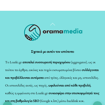
Back
To
Top
Σχετικά με αυτόν τον ιστότοπο
Το Loatki.gr
αποτελεί συσσωρευτή περιεχομένου
(aggregator), ως εκ
τούτου τα άρθρα, εικόνες και τυχόν ενσωματωμένα βίντεο
συλλέγονται
και προβάλλονται αυτόματα
από τρίτες, ελληνικές και μη, ιστοσελίδες.
Οι ιστοσελίδες αυτές, ως πηγές,
ωφελούνται από κάθε προβολή
,
καθώς η εμφάνιση στο Loatki.gr
συνεισφέρει στην επισκεψιμότητά τους
και στη βαθμολογία SEO
(Google κ.λπ.) μέσω backlink κοκ.