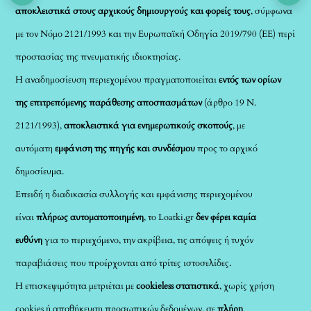
αποκλειστικά στους αρχικούς δημιουργούς και φορείς τους
, σύμφωνα
με τον Νόμο 2121/1993 και την Ευρωπαϊκή Οδηγία 2019/790 (ΕΕ) περί
προστασίας της πνευματικής ιδιοκτησίας.
Η αναδημοσίευση περιεχομένου πραγματοποιείται
εντός των ορίων
της επιτρεπόμενης παράθεσης αποσπασμάτων
(άρθρο 19 Ν.
2121/1993),
αποκλειστικά για ενημερωτικούς σκοπούς
, με
αυτόματη
εμφάνιση της πηγής και συνδέσμου
προς το αρχικό
δημοσίευμα.
Επειδή η διαδικασία συλλογής και εμφάνισης περιεχομένου
είναι
πλήρως αυτοματοποιημένη
, το Loatki.gr
δεν φέρει καμία
ευθύνη
για το περιεχόμενο, την ακρίβεια, τις απόψεις ή τυχόν
παραβιάσεις που προέρχονται από τρίτες ιστοσελίδες.
Η επισκεψιμότητα μετριέται με
cookieless στατιστικά
, χωρίς χρήση
cookies ή αποθήκευση προσωπικών δεδομένων, σε
πλήρη