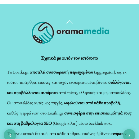
Back
To
Top
Σχετικά με αυτόν τον ιστότοπο
Το Loatki.gr
αποτελεί συσσωρευτή περιεχομένου
(aggregator), ως εκ
τούτου τα άρθρα, εικόνες και τυχόν ενσωματωμένα βίντεο
συλλέγονται
και προβάλλονται αυτόματα
από τρίτες, ελληνικές και μη, ιστοσελίδες.
Οι ιστοσελίδες αυτές, ως πηγές,
ωφελούνται από κάθε προβολή
,
καθώς η εμφάνιση στο Loatki.gr
συνεισφέρει στην επισκεψιμότητά τους
και στη βαθμολογία SEO
(Google κ.λπ.) μέσω backlink κοκ.
‹
›
Τα πνευματικά δικαιώματα κάθε άρθρου, εικόνας ή βίντεο
ανήκουν