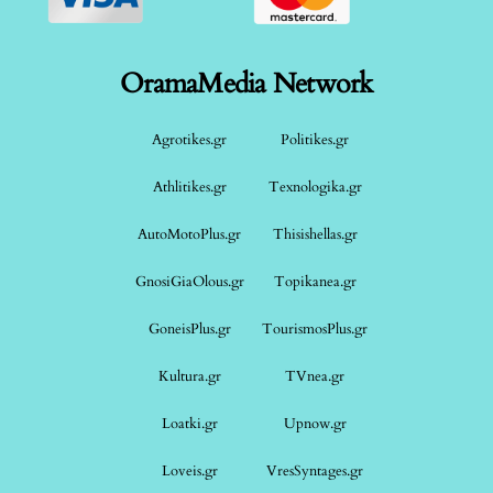
OramaMedia Network
Agrotikes.gr
Politikes.gr
Athlitikes.gr
Texnologika.gr
AutoMotoPlus.gr
Thisishellas.gr
GnosiGiaOlous.gr
Topikanea.gr
GoneisPlus.gr
TourismosPlus.gr
Kultura.gr
TVnea.gr
Loatki.gr
Upnow.gr
Loveis.gr
VresSyntages.gr