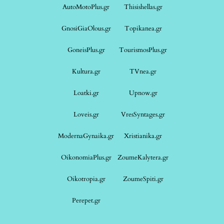
AutoMotoPlus.gr
Thisishellas.gr
GnosiGiaOlous.gr
Topikanea.gr
GoneisPlus.gr
TourismosPlus.gr
Kultura.gr
TVnea.gr
Loatki.gr
Upnow.gr
Loveis.gr
VresSyntages.gr
ModernaGynaika.gr
Xristianika.gr
OikonomiaPlus.gr
ZoumeKalytera.gr
Oikotropia.gr
ZoumeSpiti.gr
Perepet.gr