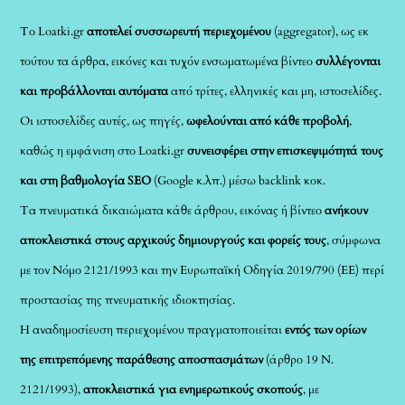
Το Loatki.gr
αποτελεί συσσωρευτή περιεχομένου
(aggregator), ως εκ
τούτου τα άρθρα, εικόνες και τυχόν ενσωματωμένα βίντεο
συλλέγονται
και προβάλλονται αυτόματα
από τρίτες, ελληνικές και μη, ιστοσελίδες.
Οι ιστοσελίδες αυτές, ως πηγές,
ωφελούνται από κάθε προβολή
,
καθώς η εμφάνιση στο Loatki.gr
συνεισφέρει στην επισκεψιμότητά τους
και στη βαθμολογία SEO
(Google κ.λπ.) μέσω backlink κοκ.
Τα πνευματικά δικαιώματα κάθε άρθρου, εικόνας ή βίντεο
ανήκουν
αποκλειστικά στους αρχικούς δημιουργούς και φορείς τους
, σύμφωνα
με τον Νόμο 2121/1993 και την Ευρωπαϊκή Οδηγία 2019/790 (ΕΕ) περί
προστασίας της πνευματικής ιδιοκτησίας.
Η αναδημοσίευση περιεχομένου πραγματοποιείται
εντός των ορίων
της επιτρεπόμενης παράθεσης αποσπασμάτων
(άρθρο 19 Ν.
2121/1993),
αποκλειστικά για ενημερωτικούς σκοπούς
, με