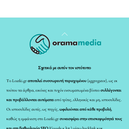
Back
To
Top
Σχετικά με αυτόν τον ιστότοπο
Το Loatki.gr
αποτελεί συσσωρευτή περιεχομένου
(aggregator), ως εκ
τούτου τα άρθρα, εικόνες και τυχόν ενσωματωμένα βίντεο
συλλέγονται
και προβάλλονται αυτόματα
από τρίτες, ελληνικές και μη, ιστοσελίδες.
Οι ιστοσελίδες αυτές, ως πηγές,
ωφελούνται από κάθε προβολή
,
καθώς η εμφάνιση στο Loatki.gr
συνεισφέρει στην επισκεψιμότητά τους
και στη βαθμολογία SEO
(Google κ.λπ.) μέσω backlink κοκ.