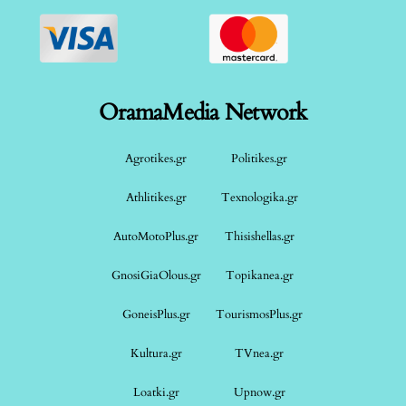
OramaMedia Network
Agrotikes.gr
Politikes.gr
Athlitikes.gr
Texnologika.gr
AutoMotoPlus.gr
Thisishellas.gr
GnosiGiaOlous.gr
Topikanea.gr
GoneisPlus.gr
TourismosPlus.gr
Kultura.gr
TVnea.gr
Loatki.gr
Upnow.gr