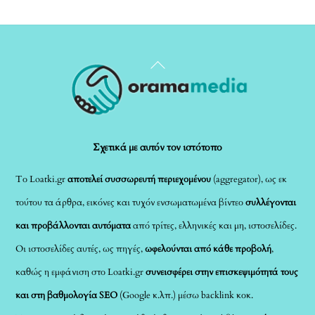
Back
To
Top
Σχετικά με αυτόν τον ιστότοπο
Το Loatki.gr
αποτελεί συσσωρευτή περιεχομένου
(aggregator), ως εκ
τούτου τα άρθρα, εικόνες και τυχόν ενσωματωμένα βίντεο
συλλέγονται
και προβάλλονται αυτόματα
από τρίτες, ελληνικές και μη, ιστοσελίδες.
Οι ιστοσελίδες αυτές, ως πηγές,
ωφελούνται από κάθε προβολή
,
καθώς η εμφάνιση στο Loatki.gr
συνεισφέρει στην επισκεψιμότητά τους
και στη βαθμολογία SEO
(Google κ.λπ.) μέσω backlink κοκ.