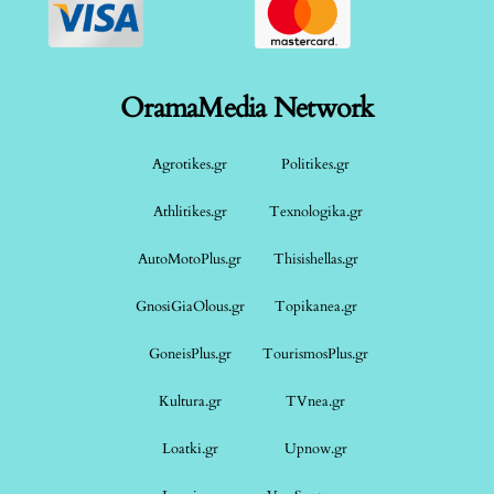
OramaMedia Network
Agrotikes.gr
Politikes.gr
Athlitikes.gr
Texnologika.gr
AutoMotoPlus.gr
Thisishellas.gr
GnosiGiaOlous.gr
Topikanea.gr
GoneisPlus.gr
TourismosPlus.gr
Kultura.gr
TVnea.gr
Loatki.gr
Upnow.gr