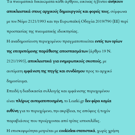
Τα πνευματικά δικαιώματα κάθε άρθρου, εικόνας ή βίντεο
ανήκουν
αποκλειστικά στους αρχικούς δημιουργούς και φορείς τους
, σύμφωνα
με τον Νόμο 2121/1993 και την Ευρωπαϊκή Οδηγία 2019/790 (ΕΕ) περί
προστασίας της πνευματικής ιδιοκτησίας.
Η αναδημοσίευση περιεχομένου πραγματοποιείται
εντός των ορίων
της επιτρεπόμενης παράθεσης αποσπασμάτων
(άρθρο 19 Ν.
2121/1993),
αποκλειστικά για ενημερωτικούς σκοπούς
, με
αυτόματη
εμφάνιση της πηγής και συνδέσμου
προς το αρχικό
δημοσίευμα.
Επειδή η διαδικασία συλλογής και εμφάνισης περιεχομένου
είναι
πλήρως αυτοματοποιημένη
, το Loatki.gr
δεν φέρει καμία
ευθύνη
για το περιεχόμενο, την ακρίβεια, τις απόψεις ή τυχόν
παραβιάσεις που προέρχονται από τρίτες ιστοσελίδες.
Η επισκεψιμότητα μετριέται με
cookieless στατιστικά
, χωρίς χρήση