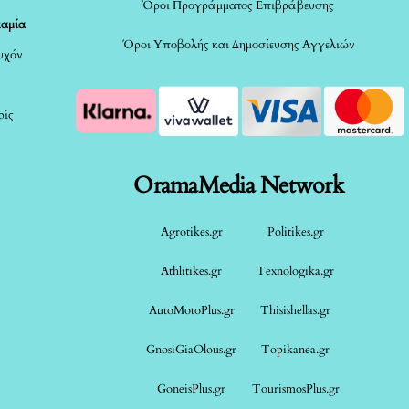
Όροι Προγράμματος Επιβράβευσης
καμία
Όροι Υποβολής και Δημοσίευσης Αγγελιών
τυχόν
ρίς
OramaMedia Network
Agrotikes.gr
Politikes.gr
Athlitikes.gr
Texnologika.gr
AutoMotoPlus.gr
Thisishellas.gr
GnosiGiaOlous.gr
Topikanea.gr
GoneisPlus.gr
TourismosPlus.gr