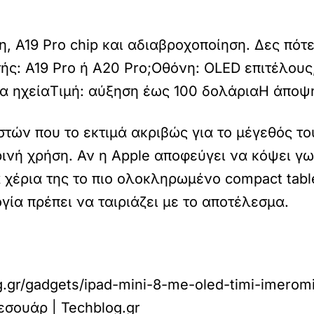
η, A19 Pro chip και αδιαβροχοποίηση. Δες πότε
ς: A19 Pro ή A20 Pro;
Οθόνη: OLED επιτέλους
α ηχεία
Τιμή: αύξηση έως 100 δολάρια
Η άποψή
ηστών που το εκτιμά ακριβώς για το μέγεθός τ
ινή χρήση. Αν η Apple αποφεύγει να κόψει γω
 χέρια της το πιο ολοκληρωμένο compact tabl
γία πρέπει να ταιριάζει με το αποτέλεσμα.
og.gr/gadgets/ipad-mini-8-me-oled-timi-imerom
εσουάρ | Techblog.gr