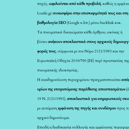
πηγές,
ωφελούνται από κάθε προβολή
, καθώς η εμφάνι
Loatki.gr
συνεισφέρει στην επισκεψιμότητά τους και στη
βαθμολογία SEO
(Google κ.λπ.) μέσω backlink κοκ.
Τα πνευματικά δικαιώματα κάθε άρθρου, εικόνας ή
βίντεο
ανήκουν αποκλειστικά στους αρχικούς δημιουργ
φορείς τους
, σύμφωνα με τον Νόμο 2121/1993 και την
Ευρωπαϊκή Οδηγία 2019/790 (ΕΕ) περί προστασίας τη
πνευματικής ιδιοκτησίας.
Η αναδημοσίευση περιεχομένου πραγματοποιείται
εντό
ορίων της επιτρεπόμενης παράθεσης αποσπασμάτων
(
19 Ν. 2121/1993),
αποκλειστικά για ενημερωτικούς σκ
με αυτόματη
εμφάνιση της πηγής και συνδέσμου
προς τ
αρχικό δημοσίευμα.
Επειδή η διαδικασία συλλογής και εμφάνισης περιεχομ