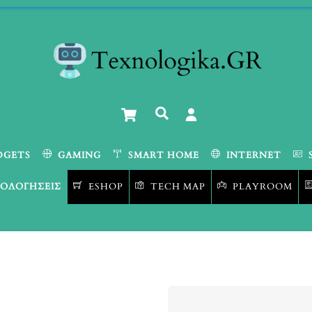
Cart
Αναζήτηση
DGETS
GAMING
SMART HOME
INTERNET
ΟΛΟΓΉΣΕΙΣ
ESHOP
TECH MAP
PLAYROOM