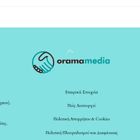
Back
To
Top
Εταιρικά Στοιχεία
ator),
Πώς Λειτουργεί
α
Πολιτική Απορρήτου & Cookies
ίτες,
Πολιτική Πλουραλισμού και Διαφάνειας