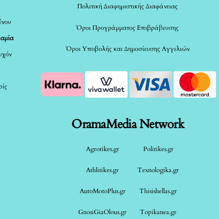
Πολιτική Διαφημιστικής Διαφάνειας
ένου
Όροι Προγράμματος Επιβράβευσης
καμία
Όροι Υποβολής και Δημοσίευσης Αγγελιών
τυχόν
ρίς
OramaMedia Network
Agrotikes.gr
Politikes.gr
Athlitikes.gr
Texnologika.gr
AutoMotoPlus.gr
Thisishellas.gr
GnosiGiaOlous.gr
Topikanea.gr