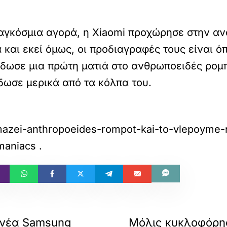
αγκόσμια αγορά, η Xiaomi προχώρησε στην ανα
 και εκεί όμως, οι προδιαγραφές τους είναι 
δωσε μια πρώτη ματιά στο ανθρωποειδές ρομπό
δωσε μερικά από τα κόλπα του.
imazei-anthropoeides-rompot-kai-to-vlepoyme-
maniacs
.
 νέα Samsung
Μόλις κυκλοφόρησ