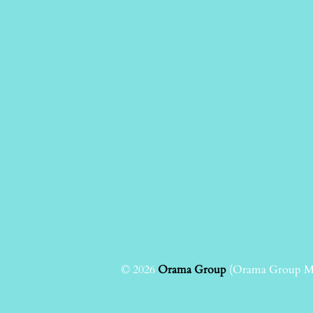
© 2026
Orama Group
(Orama Group Μ.Ι