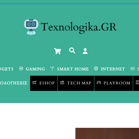
Cart
Αναζήτηση
DGETS
GAMING
SMART HOME
INTERNET
ΟΛΟΓΉΣΕΙΣ
ESHOP
TECH MAP
PLAYROOM