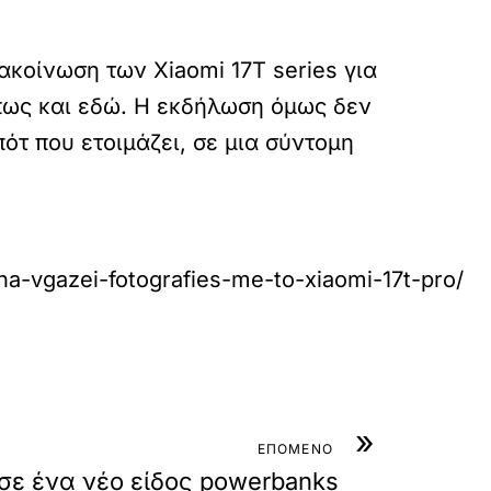
κοίνωση των Xiaomi 17T series για
όπως και εδώ. Η εκδήλωση όμως δεν
τ που ετοιμάζει, σε μια σύντομη
na-vgazei-fotografies-me-to-xiaomi-17t-pro/
»
ΕΠΟΜΕΝΟ
ε ένα νέο είδος powerbanks