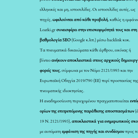
ελληνικές και μη, ιστοσελίδες. Οι ιστοσελίδες αυτές, ως
πηγές,
ωφελούνται από κάθε προβολή
, καθώς η εμφάνι
Loatki.gr
συνεισφέρει στην επισκεψιμότητά τους και στη
βαθμολογία SEO
(Google κ.λπ.) μέσω backlink κοκ.
Τα πνευματικά δικαιώματα κάθε άρθρου, εικόνας ή
βίντεο
ανήκουν αποκλειστικά στους αρχικούς δημιουργ
φορείς τους
, σύμφωνα με τον Νόμο 2121/1993 και την
Ευρωπαϊκή Οδηγία 2019/790 (ΕΕ) περί προστασίας τη
πνευματικής ιδιοκτησίας.
Η αναδημοσίευση περιεχομένου πραγματοποιείται
εντό
ορίων της επιτρεπόμενης παράθεσης αποσπασμάτων
(
19 Ν. 2121/1993),
αποκλειστικά για ενημερωτικούς σκ
με αυτόματη
εμφάνιση της πηγής και συνδέσμου
προς τ