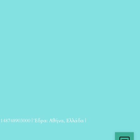
 148748903000 | Έδρα: Αθήνα, Ελλάδα |