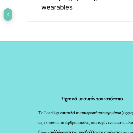
wearables
‹
Σχετικά με αυτόν τον ιστότοπο
Το Loatki.gr
αποτελεί συσσωρευτή περιεχομένου
(aggreg
ως εκ τούτου τα άρθρα, εικόνες και τυχόν ενσωματωμέν
βίντεο
συλλέγονται και προβάλλονται αυτόματα
από τρ