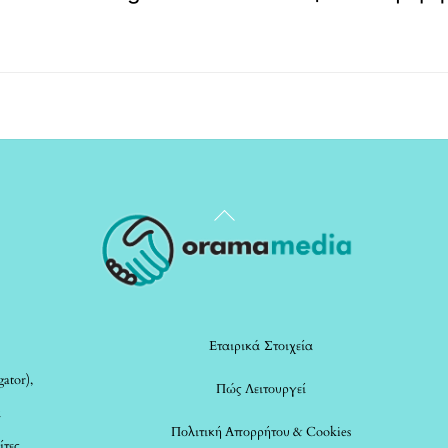
Back
To
Top
Εταιρικά Στοιχεία
ator),
Πώς Λειτουργεί
α
Πολιτική Απορρήτου & Cookies
ίτες,