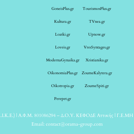
GoneisPlus.gr
TourismosPlus.gr
Kultura.gr
TVnea.gr
Loatki.gr
Upnow.gr
Loveis.gr
VresSyntages.gr
ModernaGynaika.gr
Xristianika.gr
OikonomiaPlus.gr
ZoumeKalytera.gr
Oikotropia.gr
ZoumeSpiti.gr
Perepet.gr
.Κ.Ε.) | Α.Φ.Μ. 801086294 – Δ.Ο.Υ. ΚΕΦΟΔΕ Αττικής | Γ.Ε.ΜΗ
Email: contact@orama-group.com