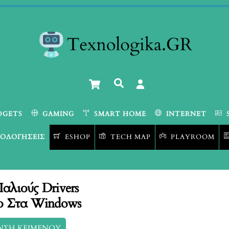
Cart
Αναζήτηση
DGETS
GAMING
SMART HOME
INTERNET
ΟΛΟΓΉΣΕΙΣ
ESHOP
TECH MAP
PLAYROOM
λιούς Drivers
ο Στα Windows
ΝΣΗ ΚΕΙΜΕΝΟΥ