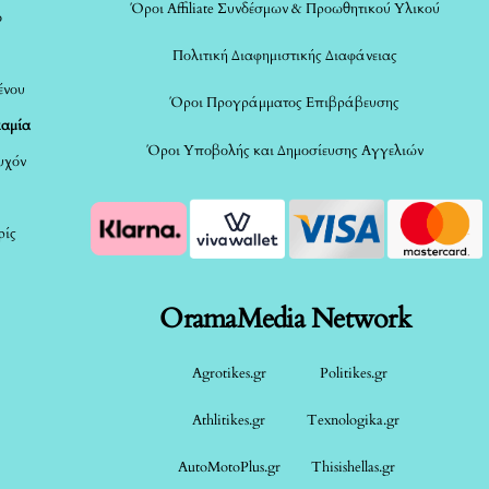
Όροι Affiliate Συνδέσμων & Προωθητικού Υλικού
ο
Πολιτική Διαφημιστικής Διαφάνειας
ένου
Όροι Προγράμματος Επιβράβευσης
καμία
Όροι Υποβολής και Δημοσίευσης Αγγελιών
τυχόν
ρίς
OramaMedia Network
Agrotikes.gr
Politikes.gr
Athlitikes.gr
Texnologika.gr
AutoMotoPlus.gr
Thisishellas.gr