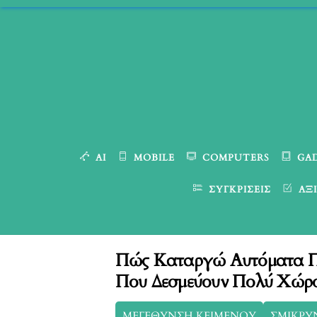
Skip
to
content
AI
MOBILE
COMPUTERS
GA
ΣΥΓΚΡΊΣΕΙΣ
ΑΞΙ
Πώς Καταργώ Αυτόματα Πα
Που Δεσμεύουν Πολύ Χώρ
ΜΕΓΕΘΥΝΣΗ ΚΕΙΜΕΝΟΥ
ΣΜΙΚΡΥ