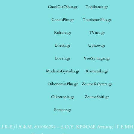
GnosiGiaOlous.gr
Topikanea.gr
GoneisPlus.gr
TourismosPlus.gr
Kultura.gr
TVnea.gr
Loatki.gr
Upnow.gr
Loveis.gr
VresSyntages.gr
ModernaGynaika.gr
Xristianika.gr
OikonomiaPlus.gr
ZoumeKalytera.gr
Oikotropia.gr
ZoumeSpiti.gr
Perepet.gr
.Κ.Ε.) | Α.Φ.Μ. 801086294 – Δ.Ο.Υ. ΚΕΦΟΔΕ Αττικής | Γ.Ε.ΜΗ