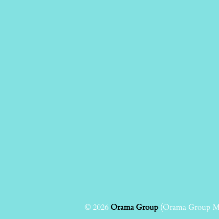
© 2026
Orama Group
(Orama Group Μ.Ι