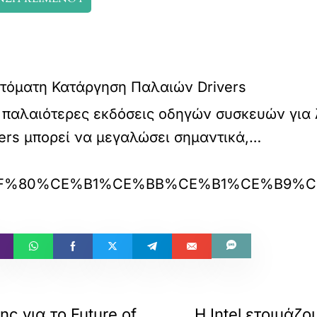
παλαιότερες εκδόσεις οδηγών συσκευών για 
vers μπορεί να μεγαλώσει σημαντικά,…
00-%CF%80%CE%B1%CE%BB%CE%B1%CE%B9%C
ς για το Future of
Η Intel ετοιμάζο