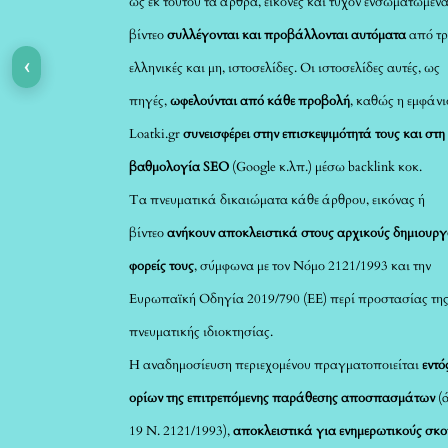
ως εκ τούτου τα άρθρα, εικόνες και τυχόν ενσωματωμέν
βίντεο
συλλέγονται και προβάλλονται αυτόματα
από τρ
‹
ελληνικές και μη, ιστοσελίδες. Οι ιστοσελίδες αυτές, ως
πηγές,
ωφελούνται από κάθε προβολή
, καθώς η εμφάνι
Loatki.gr
συνεισφέρει στην επισκεψιμότητά τους και στη
βαθμολογία SEO
(Google κ.λπ.) μέσω backlink κοκ.
Τα πνευματικά δικαιώματα κάθε άρθρου, εικόνας ή
βίντεο
ανήκουν αποκλειστικά στους αρχικούς δημιουργ
φορείς τους
, σύμφωνα με τον Νόμο 2121/1993 και την
Ευρωπαϊκή Οδηγία 2019/790 (ΕΕ) περί προστασίας τη
πνευματικής ιδιοκτησίας.
Η αναδημοσίευση περιεχομένου πραγματοποιείται
εντό
ορίων της επιτρεπόμενης παράθεσης αποσπασμάτων
(
19 Ν. 2121/1993),
αποκλειστικά για ενημερωτικούς σκ