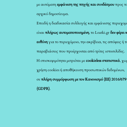
με αυτόματη
εμφάνιση της πηγής και συνδέσμου
προς τ
αρχικό δημοσίευμα.
Επειδή η διαδικασία συλλογής και εμφάνισης περιεχομ
είναι
πλήρως αυτοματοποιημένη
, το Loatki.gr
δεν φέρει 
ευθύνη
για το περιεχόμενο, την ακρίβεια, τις απόψεις ή 
παραβιάσεις που προέρχονται από τρίτες ιστοσελίδες.
Η επισκεψιμότητα μετριέται με
cookieless στατιστικά
, χω
χρήση cookies ή αποθήκευση προσωπικών δεδομένων,
σε
πλήρη συμμόρφωση με τον Κανονισμό (ΕΕ) 2016/679
(GDPR)
.