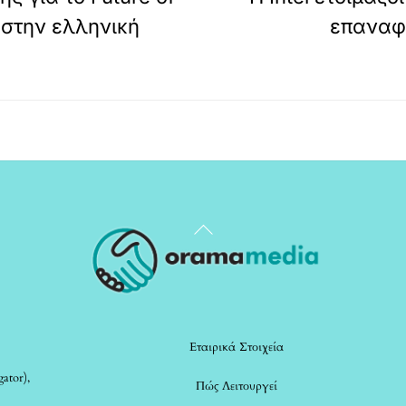
 στην ελληνική
επαναφέ
Back
To
Top
Εταιρικά Στοιχεία
ator),
Πώς Λειτουργεί