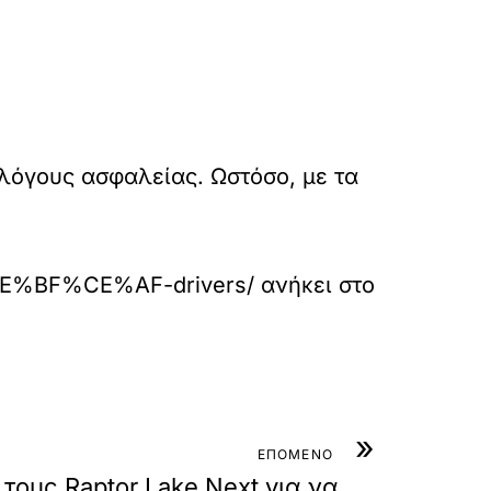
λόγους ασφαλείας. Ωστόσο, με τα
E%BF%CE%AF-drivers/
ανήκει στο
»
ΕΠΟΜΕΝΟ
ι τους Raptor Lake Next για να