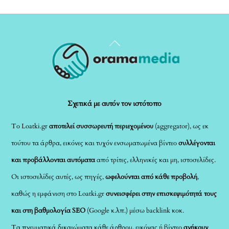
Back
To
Top
Σχετικά με αυτόν τον ιστότοπο
Το Loatki.gr
αποτελεί συσσωρευτή περιεχομένου
(aggregator), ως εκ
τούτου τα άρθρα, εικόνες και τυχόν ενσωματωμένα βίντεο
συλλέγονται
και προβάλλονται αυτόματα
από τρίτες, ελληνικές και μη, ιστοσελίδες.
Οι ιστοσελίδες αυτές, ως πηγές,
ωφελούνται από κάθε προβολή
,
καθώς η εμφάνιση στο Loatki.gr
συνεισφέρει στην επισκεψιμότητά τους
και στη βαθμολογία SEO
(Google κ.λπ.) μέσω backlink κοκ.
Τα πνευματικά δικαιώματα κάθε άρθρου, εικόνας ή βίντεο
ανήκουν