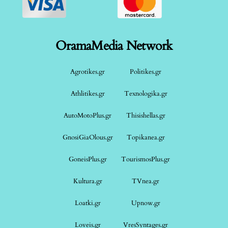
OramaMedia Network
Agrotikes.gr
Politikes.gr
Athlitikes.gr
Texnologika.gr
AutoMotoPlus.gr
Thisishellas.gr
GnosiGiaOlous.gr
Topikanea.gr
GoneisPlus.gr
TourismosPlus.gr
Kultura.gr
TVnea.gr
Loatki.gr
Upnow.gr
Loveis.gr
VresSyntages.gr