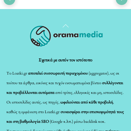
Back
To
Top
Σχετικά με αυτόν τον ιστότοπο
Το Loatki.gr
αποτελεί συσσωρευτή περιεχομένου
(aggregator), ως εκ
τούτου τα άρθρα, εικόνες και τυχόν ενσωματωμένα βίντεο
συλλέγονται
και προβάλλονται αυτόματα
από τρίτες, ελληνικές και μη, ιστοσελίδες.
Οι ιστοσελίδες αυτές, ως πηγές,
ωφελούνται από κάθε προβολή
,
καθώς η εμφάνιση στο Loatki.gr
συνεισφέρει στην επισκεψιμότητά τους
και στη βαθμολογία SEO
(Google κ.λπ.) μέσω backlink κοκ.