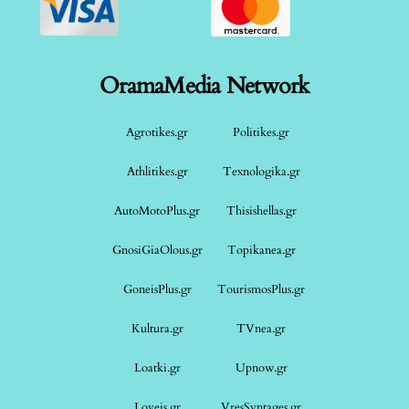
OramaMedia Network
Agrotikes.gr
Politikes.gr
Athlitikes.gr
Texnologika.gr
AutoMotoPlus.gr
Thisishellas.gr
GnosiGiaOlous.gr
Topikanea.gr
GoneisPlus.gr
TourismosPlus.gr
Kultura.gr
TVnea.gr
Loatki.gr
Upnow.gr
Loveis.gr
VresSyntages.gr