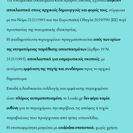
Τα πνευματικά δικαιώματα κάθε άρθρου, εικόνας ή βίντεο
ανήκουν
αποκλειστικά στους αρχικούς δημιουργούς και φορείς τους
, σύμφωνα
με τον Νόμο 2121/1993 και την Ευρωπαϊκή Οδηγία 2019/790 (ΕΕ) περί
προστασίας της πνευματικής ιδιοκτησίας.
Η αναδημοσίευση περιεχομένου πραγματοποιείται
εντός των ορίων
της επιτρεπόμενης παράθεσης αποσπασμάτων
(άρθρο 19 Ν.
2121/1993),
αποκλειστικά για ενημερωτικούς σκοπούς
, με
αυτόματη
εμφάνιση της πηγής και συνδέσμου
προς το αρχικό
δημοσίευμα.
Επειδή η διαδικασία συλλογής και εμφάνισης περιεχομένου
είναι
πλήρως αυτοματοποιημένη
, το Loatki.gr
δεν φέρει καμία
ευθύνη
για το περιεχόμενο, την ακρίβεια, τις απόψεις ή τυχόν
παραβιάσεις που προέρχονται από τρίτες ιστοσελίδες.
Η επισκεψιμότητα μετριέται με
cookieless στατιστικά
, χωρίς χρήση