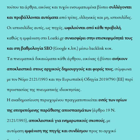
τούτου τα άρθρα, εικόνες και τυχόν ενσωματωμένα βίντεο
συλλέγονται
και προβάλλονται αυτόματα
από τρίτες, ελληνικές και μη, ιστοσελίδες.
Οι ιστοσελίδες αυτές, ως πηγές,
ωφελούνται από κάθε προβολή
,
καθώς η εμφάνιση στο Loatki.gr
συνεισφέρει στην επισκεψιμότητά τους
και στη βαθμολογία SEO
(Google κ.λπ.) μέσω backlink κοκ.
Τα πνευματικά δικαιώματα κάθε άρθρου, εικόνας ή βίντεο
ανήκουν
αποκλειστικά στους αρχικούς δημιουργούς και φορείς τους
, σύμφωνα
με τον Νόμο 2121/1993 και την Ευρωπαϊκή Οδηγία 2019/790 (ΕΕ) περί
προστασίας της πνευματικής ιδιοκτησίας.
Η αναδημοσίευση περιεχομένου πραγματοποιείται
εντός των ορίων
της επιτρεπόμενης παράθεσης αποσπασμάτων
(άρθρο 19 Ν.
2121/1993),
αποκλειστικά για ενημερωτικούς σκοπούς
, με
αυτόματη
εμφάνιση της πηγής και συνδέσμου
προς το αρχικό