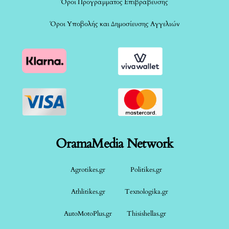
Όροι Προγράμματος Επιβράβευσης
Όροι Υποβολής και Δημοσίευσης Αγγελιών
OramaMedia Network
Agrotikes.gr
Politikes.gr
Athlitikes.gr
Texnologika.gr
AutoMotoPlus.gr
Thisishellas.gr