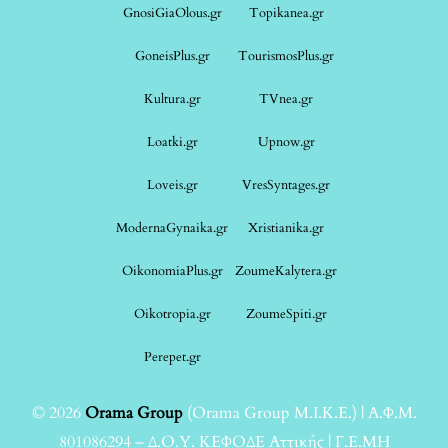
GnosiGiaOlous.gr
Topikanea.gr
GoneisPlus.gr
TourismosPlus.gr
Kultura.gr
TVnea.gr
Loatki.gr
Upnow.gr
Loveis.gr
VresSyntages.gr
ModernaGynaika.gr
Xristianika.gr
OikonomiaPlus.gr
ZoumeKalytera.gr
Oikotropia.gr
ZoumeSpiti.gr
Perepet.gr
© 2026
Orama Group
(Orama Group Μ.Ι.Κ.Ε.) | Α.Φ.Μ.
801086294 – Δ.Ο.Υ. ΚΕΦΟΔΕ Αττικής | Γ.Ε.ΜΗ