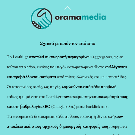
Back
To
Top
Σχετικά με αυτόν τον ιστότοπο
Το Loatki.gr
αποτελεί συσσωρευτή περιεχομένου
(aggregator), ως εκ
τούτου τα άρθρα, εικόνες και τυχόν ενσωματωμένα βίντεο
συλλέγονται
και προβάλλονται αυτόματα
από τρίτες, ελληνικές και μη, ιστοσελίδες.
Οι ιστοσελίδες αυτές, ως πηγές,
ωφελούνται από κάθε προβολή
,
καθώς η εμφάνιση στο Loatki.gr
συνεισφέρει στην επισκεψιμότητά τους
και στη βαθμολογία SEO
(Google κ.λπ.) μέσω backlink κοκ.
Τα πνευματικά δικαιώματα κάθε άρθρου, εικόνας ή βίντεο
ανήκουν
αποκλειστικά στους αρχικούς δημιουργούς και φορείς τους
, σύμφωνα