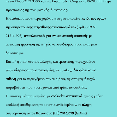
με τον Νόμο 2121/1993 και την Ευρωπαϊκή Οδηγία 2019/790 (ΕΕ) περί
προστασίας της πνευματικής ιδιοκτησίας.
Η αναδημοσίευση περιεχομένου πραγματοποιείται
εντός των ορίων
της επιτρεπόμενης παράθεσης αποσπασμάτων
(άρθρο 19 Ν.
2121/1993),
αποκλειστικά για ενημερωτικούς σκοπούς
, με
αυτόματη
εμφάνιση της πηγής και συνδέσμου
προς το αρχικό
δημοσίευμα.
Επειδή η διαδικασία συλλογής και εμφάνισης περιεχομένου
είναι
πλήρως αυτοματοποιημένη
, το Loatki.gr
δεν φέρει καμία
ευθύνη
για το περιεχόμενο, την ακρίβεια, τις απόψεις ή τυχόν
παραβιάσεις που προέρχονται από τρίτες ιστοσελίδες.
Η επισκεψιμότητα μετριέται με
cookieless στατιστικά
, χωρίς χρήση
cookies ή αποθήκευση προσωπικών δεδομένων, σε
πλήρη
συμμόρφωση με τον Κανονισμό (ΕΕ) 2016/679 (GDPR)
.