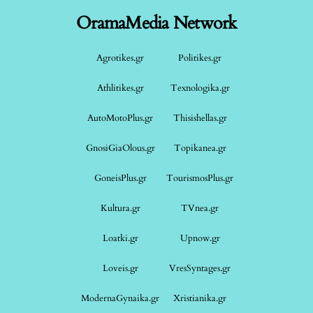
OramaMedia Network
Agrotikes.gr
Politikes.gr
Athlitikes.gr
Texnologika.gr
AutoMotoPlus.gr
Thisishellas.gr
GnosiGiaOlous.gr
Topikanea.gr
GoneisPlus.gr
TourismosPlus.gr
Kultura.gr
TVnea.gr
Loatki.gr
Upnow.gr
Loveis.gr
VresSyntages.gr
ModernaGynaika.gr
Xristianika.gr