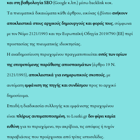
και στη βαθμολογία SEO
(Google κ.λπ.) μέσω backlink κοκ.
Τα πνευματικά δικαιώματα κάθε άρθρου, εικόνας ή βίντεο
ανήκουν
αποκλειστικά στους αρχικούς δημιουργούς και φορείς τους
, σύμφωνα
με τον Νόμο 2121/1993 και την Ευρωπαϊκή Οδηγία 2019/790 (ΕΕ) περί
προστασίας της πνευματικής ιδιοκτησίας.
Η αναδημοσίευση περιεχομένου πραγματοποιείται
εντός των ορίων
της επιτρεπόμενης παράθεσης αποσπασμάτων
(άρθρο 19 Ν.
2121/1993),
αποκλειστικά για ενημερωτικούς σκοπούς
, με
αυτόματη
εμφάνιση της πηγής και συνδέσμου
προς το αρχικό
δημοσίευμα.
Επειδή η διαδικασία συλλογής και εμφάνισης περιεχομένου
είναι
πλήρως αυτοματοποιημένη
, το Loatki.gr
δεν φέρει καμία
ευθύνη
για το περιεχόμενο, την ακρίβεια, τις απόψεις ή τυχόν
παραβιάσεις που προέρχονται από τρίτες ιστοσελίδες.