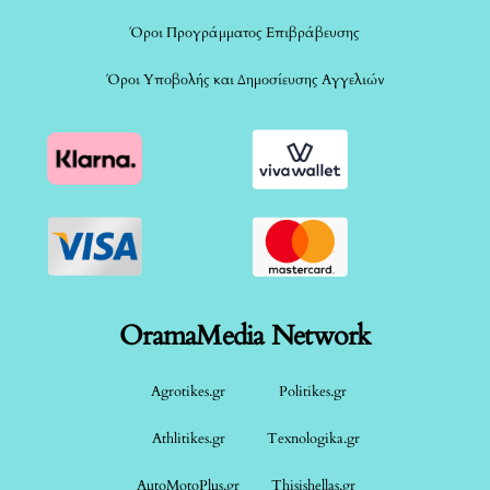
Όροι Προγράμματος Επιβράβευσης
Όροι Υποβολής και Δημοσίευσης Αγγελιών
OramaMedia Network
Agrotikes.gr
Politikes.gr
Athlitikes.gr
Texnologika.gr
AutoMotoPlus.gr
Thisishellas.gr