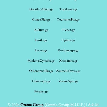
GnosiGiaOlous.gr
Topikanea.gr
GoneisPlus.gr
TourismosPlus.gr
Kultura.gr
TVnea.gr
Loatki.gr
Upnow.gr
Loveis.gr
VresSyntages.gr
ModernaGynaika.gr
Xristianika.gr
OikonomiaPlus.gr
ZoumeKalytera.gr
Oikotropia.gr
ZoumeSpiti.gr
Perepet.gr
© 2026
Orama Group
(Orama Group Μ.Ι.Κ.Ε.) | Α.Φ.Μ.