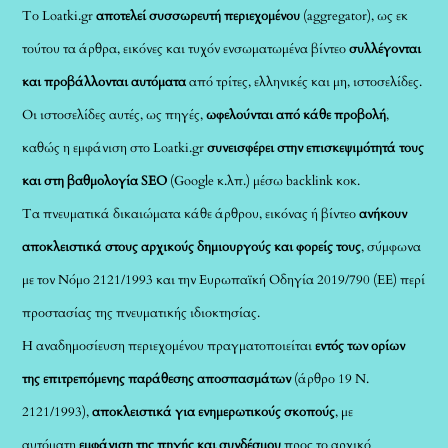
Το Loatki.gr
αποτελεί συσσωρευτή περιεχομένου
(aggregator), ως εκ
τούτου τα άρθρα, εικόνες και τυχόν ενσωματωμένα βίντεο
συλλέγονται
και προβάλλονται αυτόματα
από τρίτες, ελληνικές και μη, ιστοσελίδες.
Οι ιστοσελίδες αυτές, ως πηγές,
ωφελούνται από κάθε προβολή
,
καθώς η εμφάνιση στο Loatki.gr
συνεισφέρει στην επισκεψιμότητά τους
και στη βαθμολογία SEO
(Google κ.λπ.) μέσω backlink κοκ.
Τα πνευματικά δικαιώματα κάθε άρθρου, εικόνας ή βίντεο
ανήκουν
αποκλειστικά στους αρχικούς δημιουργούς και φορείς τους
, σύμφωνα
με τον Νόμο 2121/1993 και την Ευρωπαϊκή Οδηγία 2019/790 (ΕΕ) περί
προστασίας της πνευματικής ιδιοκτησίας.
Η αναδημοσίευση περιεχομένου πραγματοποιείται
εντός των ορίων
της επιτρεπόμενης παράθεσης αποσπασμάτων
(άρθρο 19 Ν.
2121/1993),
αποκλειστικά για ενημερωτικούς σκοπούς
, με
αυτόματη
εμφάνιση της πηγής και συνδέσμου
προς το αρχικό