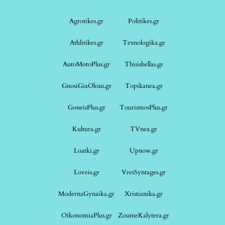
Agrotikes.gr
Politikes.gr
Athlitikes.gr
Texnologika.gr
AutoMotoPlus.gr
Thisishellas.gr
GnosiGiaOlous.gr
Topikanea.gr
GoneisPlus.gr
TourismosPlus.gr
Kultura.gr
TVnea.gr
Loatki.gr
Upnow.gr
Loveis.gr
VresSyntages.gr
ModernaGynaika.gr
Xristianika.gr
OikonomiaPlus.gr
ZoumeKalytera.gr