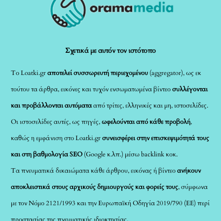
To
Top
Σχετικά με αυτόν τον ιστότοπο
Το Loatki.gr
αποτελεί συσσωρευτή περιεχομένου
(aggregator), ως εκ
τούτου τα άρθρα, εικόνες και τυχόν ενσωματωμένα βίντεο
συλλέγονται
και προβάλλονται αυτόματα
από τρίτες, ελληνικές και μη, ιστοσελίδες.
Οι ιστοσελίδες αυτές, ως πηγές,
ωφελούνται από κάθε προβολή
,
καθώς η εμφάνιση στο Loatki.gr
συνεισφέρει στην επισκεψιμότητά τους
και στη βαθμολογία SEO
(Google κ.λπ.) μέσω backlink κοκ.
Τα πνευματικά δικαιώματα κάθε άρθρου, εικόνας ή βίντεο
ανήκουν
αποκλειστικά στους αρχικούς δημιουργούς και φορείς τους
, σύμφωνα
με τον Νόμο 2121/1993 και την Ευρωπαϊκή Οδηγία 2019/790 (ΕΕ) περί
προστασίας της πνευματικής ιδιοκτησίας.