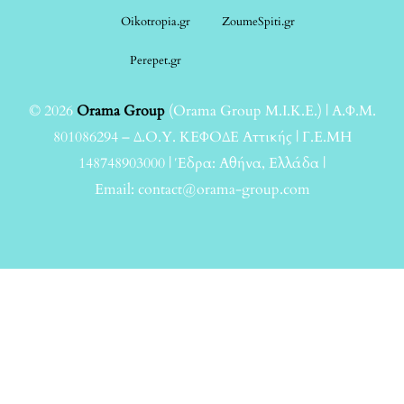
Oikotropia.gr
ZoumeSpiti.gr
Perepet.gr
© 2026
Orama Group
(Orama Group Μ.Ι.Κ.Ε.) | Α.Φ.Μ.
801086294 – Δ.Ο.Υ. ΚΕΦΟΔΕ Αττικής | Γ.Ε.ΜΗ
148748903000 | Έδρα: Αθήνα, Ελλάδα |
Email: contact@orama-group.com