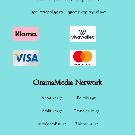
Όροι Υποβολής και Δημοσίευσης Αγγελιών
OramaMedia Network
Agrotikes.gr
Politikes.gr
Athlitikes.gr
Texnologika.gr
AutoMotoPlus.gr
Thisishellas.gr