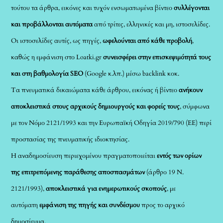
τούτου τα άρθρα, εικόνες και τυχόν ενσωματωμένα βίντεο
συλλέγονται
και προβάλλονται αυτόματα
από τρίτες, ελληνικές και μη, ιστοσελίδες.
Οι ιστοσελίδες αυτές, ως πηγές,
ωφελούνται από κάθε προβολή
,
καθώς η εμφάνιση στο Loatki.gr
συνεισφέρει στην επισκεψιμότητά τους
και στη βαθμολογία SEO
(Google κ.λπ.) μέσω backlink κοκ.
Τα πνευματικά δικαιώματα κάθε άρθρου, εικόνας ή βίντεο
ανήκουν
αποκλειστικά στους αρχικούς δημιουργούς και φορείς τους
, σύμφωνα
με τον Νόμο 2121/1993 και την Ευρωπαϊκή Οδηγία 2019/790 (ΕΕ) περί
προστασίας της πνευματικής ιδιοκτησίας.
Η αναδημοσίευση περιεχομένου πραγματοποιείται
εντός των ορίων
της επιτρεπόμενης παράθεσης αποσπασμάτων
(άρθρο 19 Ν.
2121/1993),
αποκλειστικά για ενημερωτικούς σκοπούς
, με
αυτόματη
εμφάνιση της πηγής και συνδέσμου
προς το αρχικό
δημοσίευμα.