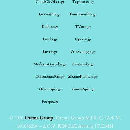
GnosiGiaOlous.gr
Topikanea.gr
GoneisPlus.gr
TourismosPlus.gr
Kultura.gr
TVnea.gr
Loatki.gr
Upnow.gr
Loveis.gr
VresSyntages.gr
ModernaGynaika.gr
Xristianika.gr
OikonomiaPlus.gr
ZoumeKalytera.gr
Oikotropia.gr
ZoumeSpiti.gr
Perepet.gr
© 2026
Orama Group
(Orama Group Μ.Ι.Κ.Ε.) | Α.Φ.Μ.
801086294 – Δ.Ο.Υ. ΚΕΦΟΔΕ Αττικής | Γ.Ε.ΜΗ