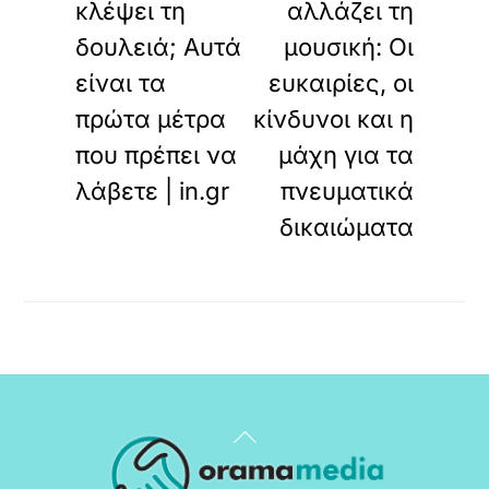
κλέψει τη
αλλάζει τη
δουλειά; Αυτά
μουσική: Οι
είναι τα
ευκαιρίες, οι
πρώτα μέτρα
κίνδυνοι και η
που πρέπει να
μάχη για τα
λάβετε | in.gr
πνευματικά
δικαιώματα
Back
To