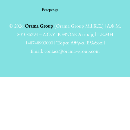
Perepet.gr
© 2026
Orama Group
(Orama Group Μ.Ι.Κ.Ε.) | Α.Φ.Μ.
801086294 – Δ.Ο.Υ. ΚΕΦΟΔΕ Αττικής | Γ.Ε.ΜΗ
148748903000 | Έδρα: Αθήνα, Ελλάδα |
Email: contact@orama-group.com