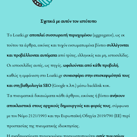
Top
Σχετικά με αυτόν τον ιστότοπο
Το Loatki.gr
αποτελεί συσσωρευτή περιεχομένου
(aggregator), ως εκ
τούτου τα άρθρα, εικόνες και τυχόν ενσωματωμένα βίντεο
συλλέγονται
και προβάλλονται αυτόματα
από τρίτες, ελληνικές και μη, ιστοσελίδες.
Οι ιστοσελίδες αυτές, ως πηγές,
ωφελούνται από κάθε προβολή
,
καθώς η εμφάνιση στο Loatki.gr
συνεισφέρει στην επισκεψιμότητά τους
και στη βαθμολογία SEO
(Google κ.λπ.) μέσω backlink κοκ.
Τα πνευματικά δικαιώματα κάθε άρθρου, εικόνας ή βίντεο
ανήκουν
αποκλειστικά στους αρχικούς δημιουργούς και φορείς τους
, σύμφωνα
με τον Νόμο 2121/1993 και την Ευρωπαϊκή Οδηγία 2019/790 (ΕΕ) περί
προστασίας της πνευματικής ιδιοκτησίας.
Η αναδημοσίευση περιεχομένου πραγματοποιείται
εντός των ορίων