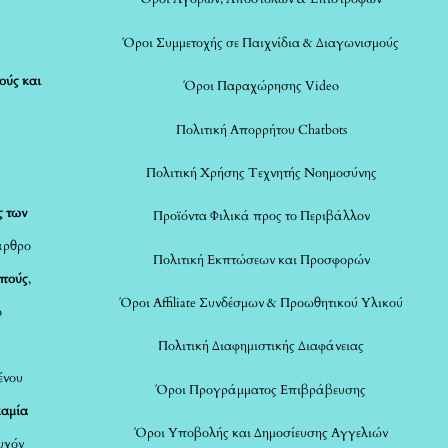
Όροι Συμμετοχής σε Παιχνίδια & Διαγωνισμούς
ούς και
Όροι Παραχώρησης Video
Πολιτική Απορρήτου Chatbots
ς
Πολιτική Χρήσης Τεχνητής Νοημοσύνης
ς των
Προϊόντα Φιλικά προς το Περιβάλλον
άρθρο
Πολιτική Εκπτώσεων και Προσφορών
οπούς
,
Όροι Affiliate Συνδέσμων & Προωθητικού Υλικού
ο
Πολιτική Διαφημιστικής Διαφάνειας
ένου
Όροι Προγράμματος Επιβράβευσης
καμία
Όροι Υποβολής και Δημοσίευσης Αγγελιών
τυχόν