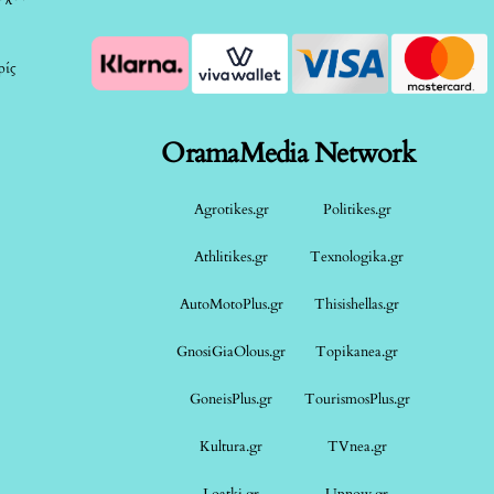
ρίς
OramaMedia Network
Agrotikes.gr
Politikes.gr
Athlitikes.gr
Texnologika.gr
AutoMotoPlus.gr
Thisishellas.gr
GnosiGiaOlous.gr
Topikanea.gr
GoneisPlus.gr
TourismosPlus.gr
Kultura.gr
TVnea.gr
Loatki.gr
Upnow.gr