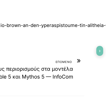
imio-brown-an-den-yperaspistoume-tin-alitheia-
›
»
ΕΠΟΜΕΝΟ
υς περιορισμούς στα μοντέλα
ble 5 και Mythos 5 — InfoCom