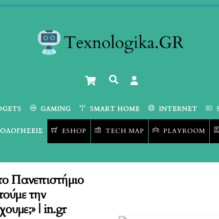
Cart
Αναζήτηση
DGETS
GAMING
SMART HOME
INTERNET
ΟΛΟΓΉΣΕΙΣ
ESHOP
TECH MAP
PLAYROOM
το Πανεπιστήμιο
τούμε την
ουμε;» | in.gr