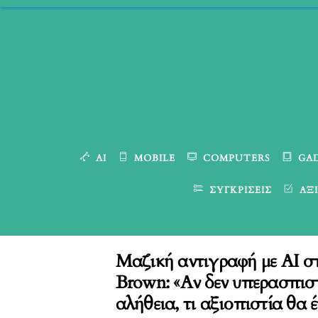
Skip
to
content
AI
MOBILE
COMPUTERS
GA
ΣΥΓΚΡΊΣΕΙΣ
ΑΞΙ
Μαζική αντιγραφή με AI σ
Brown: «Αν δεν υπερασπισ
αλήθεια, τι αξιοπιστία θα έχ