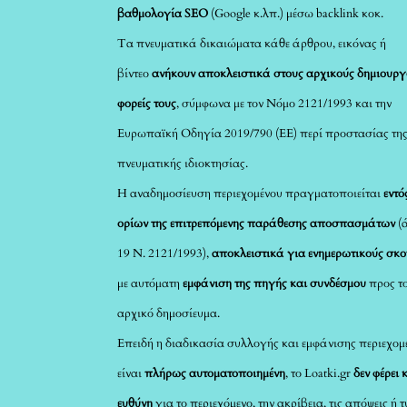
βαθμολογία SEO
(Google κ.λπ.) μέσω backlink κοκ.
Τα πνευματικά δικαιώματα κάθε άρθρου, εικόνας ή
βίντεο
ανήκουν αποκλειστικά στους αρχικούς δημιουργ
φορείς τους
, σύμφωνα με τον Νόμο 2121/1993 και την
Ευρωπαϊκή Οδηγία 2019/790 (ΕΕ) περί προστασίας τη
πνευματικής ιδιοκτησίας.
Η αναδημοσίευση περιεχομένου πραγματοποιείται
εντό
ορίων της επιτρεπόμενης παράθεσης αποσπασμάτων
(
19 Ν. 2121/1993),
αποκλειστικά για ενημερωτικούς σκ
με αυτόματη
εμφάνιση της πηγής και συνδέσμου
προς τ
αρχικό δημοσίευμα.
Επειδή η διαδικασία συλλογής και εμφάνισης περιεχομ
είναι
πλήρως αυτοματοποιημένη
, το Loatki.gr
δεν φέρει 
ευθύνη
για το περιεχόμενο, την ακρίβεια, τις απόψεις ή 