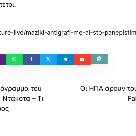
τεται.
lture-live/maziki-antigrafi-me-ai-sto-panepist
λόγραμμα του
Οι ΗΠΑ άρουν το
 Ντακότα – Τι
Fa
ρος