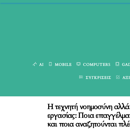
Skip
to
content
AI
MOBILE
COMPUTERS
GA
ΣΥΓΚΡΊΣΕΙΣ
ΑΞΙ
Η τεχνητή νοημοσύνη αλλά
εργασίας: Ποια επαγγέλμα
και ποια αναζητούνται πλέ