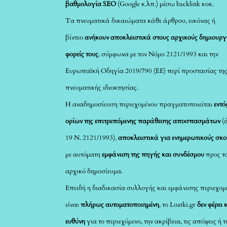
βαθμολογία SEO
(Google κ.λπ.) μέσω backlink κοκ.
Τα πνευματικά δικαιώματα κάθε άρθρου, εικόνας ή
βίντεο
ανήκουν αποκλειστικά στους αρχικούς δημιουργ
φορείς τους
, σύμφωνα με τον Νόμο 2121/1993 και την
Ευρωπαϊκή Οδηγία 2019/790 (ΕΕ) περί προστασίας τη
πνευματικής ιδιοκτησίας.
Η αναδημοσίευση περιεχομένου πραγματοποιείται
εντό
ορίων της επιτρεπόμενης παράθεσης αποσπασμάτων
(
19 Ν. 2121/1993),
αποκλειστικά για ενημερωτικούς σκ
με αυτόματη
εμφάνιση της πηγής και συνδέσμου
προς τ
αρχικό δημοσίευμα.
Επειδή η διαδικασία συλλογής και εμφάνισης περιεχομ
είναι
πλήρως αυτοματοποιημένη
, το Loatki.gr
δεν φέρει 
ευθύνη
για το περιεχόμενο, την ακρίβεια, τις απόψεις ή 