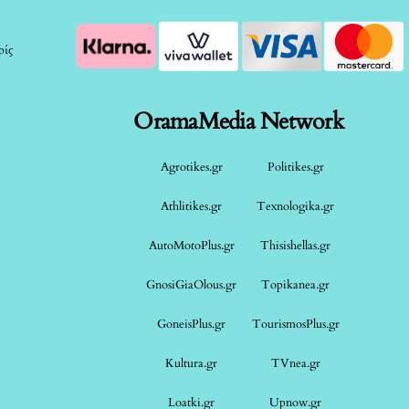
ρίς
OramaMedia Network
Agrotikes.gr
Politikes.gr
Athlitikes.gr
Texnologika.gr
AutoMotoPlus.gr
Thisishellas.gr
GnosiGiaOlous.gr
Topikanea.gr
GoneisPlus.gr
TourismosPlus.gr
Kultura.gr
TVnea.gr
Loatki.gr
Upnow.gr