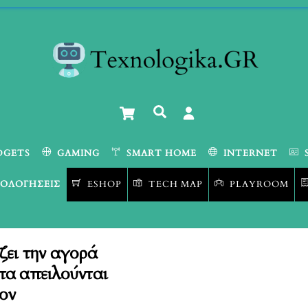
Cart
Αναζήτηση
DGETS
GAMING
SMART HOME
INTERNET
ΟΛΟΓΉΣΕΙΣ
ESHOP
TECH MAP
PLAYROOM
ζει την αγορά
τα απειλούνται
ον