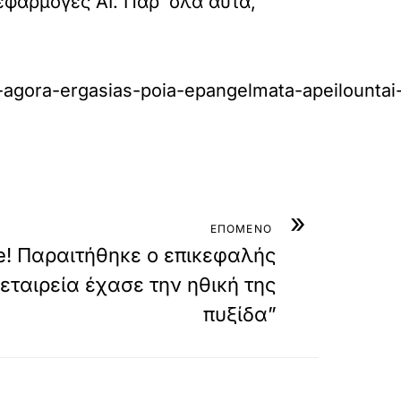
φαρμογές ΑΙ. Παρ’ όλα αυτά,
n-agora-ergasias-poia-epangelmata-apeilountai
»
ΕΠΟΜΕΝΟ
e! Παραιτήθηκε ο επικεφαλής
 εταιρεία έχασε την ηθική της
πυξίδα”