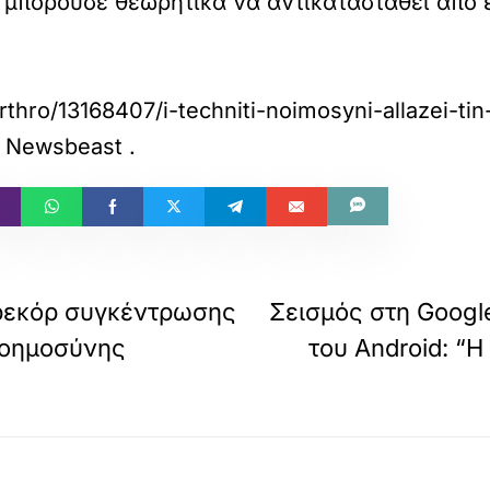
μπορούσε θεωρητικά να αντικατασταθεί από ε
rthro/13168407/i-techniti-noimosyni-allazei-ti
– Newsbeast
.
 ρεκόρ συγκέντρωσης
Σεισμός στη Googl
νοημοσύνης
του Android: “Η