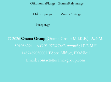
OikonomiaPlus.gr
ZoumeKalytera.gr
Oikotropia.gr
ZoumeSpiti.gr
Perepet.gr
© 2026
Orama Group
(Orama Group Μ.Ι.Κ.Ε.) | Α.Φ.Μ.
801086294 – Δ.Ο.Υ. ΚΕΦΟΔΕ Αττικής | Γ.Ε.ΜΗ
148748903000 | Έδρα: Αθήνα, Ελλάδα |
Email: contact@orama-group.com