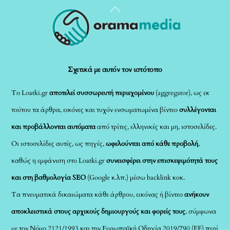
Back
To
Top
Σχετικά με αυτόν τον ιστότοπο
Το Loatki.gr
αποτελεί συσσωρευτή περιεχομένου
(aggregator), ως εκ
τούτου τα άρθρα, εικόνες και τυχόν ενσωματωμένα βίντεο
συλλέγονται
και προβάλλονται αυτόματα
από τρίτες, ελληνικές και μη, ιστοσελίδες.
Οι ιστοσελίδες αυτές, ως πηγές,
ωφελούνται από κάθε προβολή
,
καθώς η εμφάνιση στο Loatki.gr
συνεισφέρει στην επισκεψιμότητά τους
και στη βαθμολογία SEO
(Google κ.λπ.) μέσω backlink κοκ.
Τα πνευματικά δικαιώματα κάθε άρθρου, εικόνας ή βίντεο
ανήκουν
αποκλειστικά στους αρχικούς δημιουργούς και φορείς τους
, σύμφωνα
με τον Νόμο 2121/1993 και την Ευρωπαϊκή Οδηγία 2019/790 (ΕΕ) περί