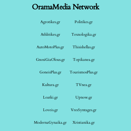
OramaMedia Network
Agrotikes.gr
Politikes.gr
Athlitikes.gr
Texnologika.gr
AutoMotoPlus.gr
Thisishellas.gr
GnosiGiaOlous.gr
Topikanea.gr
GoneisPlus.gr
TourismosPlus.gr
Kultura.gr
TVnea.gr
Loatki.gr
Upnow.gr
Loveis.gr
VresSyntages.gr
ModernaGynaika.gr
Xristianika.gr