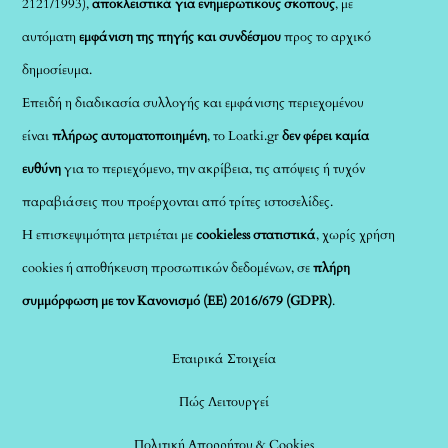
2121/1993),
αποκλειστικά για ενημερωτικούς σκοπούς
, με
αυτόματη
εμφάνιση της πηγής και συνδέσμου
προς το αρχικό
δημοσίευμα.
Επειδή η διαδικασία συλλογής και εμφάνισης περιεχομένου
είναι
πλήρως αυτοματοποιημένη
, το Loatki.gr
δεν φέρει καμία
ευθύνη
για το περιεχόμενο, την ακρίβεια, τις απόψεις ή τυχόν
παραβιάσεις που προέρχονται από τρίτες ιστοσελίδες.
Η επισκεψιμότητα μετριέται με
cookieless στατιστικά
, χωρίς χρήση
cookies ή αποθήκευση προσωπικών δεδομένων, σε
πλήρη
συμμόρφωση με τον Κανονισμό (ΕΕ) 2016/679 (GDPR)
.
Εταιρικά Στοιχεία
Πώς Λειτουργεί
Πολιτική Απορρήτου & Cookies