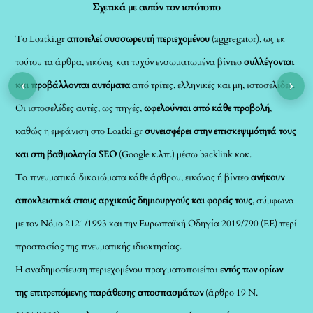
Σχετικά με αυτόν τον ιστότοπο
Το Loatki.gr
αποτελεί συσσωρευτή περιεχομένου
(aggregator), ως εκ
τούτου τα άρθρα, εικόνες και τυχόν ενσωματωμένα βίντεο
συλλέγονται
‹
›
και προβάλλονται αυτόματα
από τρίτες, ελληνικές και μη, ιστοσελίδες.
Οι ιστοσελίδες αυτές, ως πηγές,
ωφελούνται από κάθε προβολή
,
καθώς η εμφάνιση στο Loatki.gr
συνεισφέρει στην επισκεψιμότητά τους
και στη βαθμολογία SEO
(Google κ.λπ.) μέσω backlink κοκ.
Τα πνευματικά δικαιώματα κάθε άρθρου, εικόνας ή βίντεο
ανήκουν
αποκλειστικά στους αρχικούς δημιουργούς και φορείς τους
, σύμφωνα
με τον Νόμο 2121/1993 και την Ευρωπαϊκή Οδηγία 2019/790 (ΕΕ) περί
προστασίας της πνευματικής ιδιοκτησίας.
Η αναδημοσίευση περιεχομένου πραγματοποιείται
εντός των ορίων
της επιτρεπόμενης παράθεσης αποσπασμάτων
(άρθρο 19 Ν.