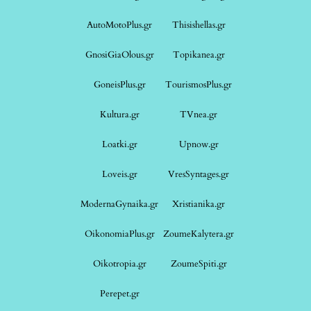
AutoMotoPlus.gr
Thisishellas.gr
GnosiGiaOlous.gr
Topikanea.gr
GoneisPlus.gr
TourismosPlus.gr
Kultura.gr
TVnea.gr
Loatki.gr
Upnow.gr
Loveis.gr
VresSyntages.gr
ModernaGynaika.gr
Xristianika.gr
OikonomiaPlus.gr
ZoumeKalytera.gr
Oikotropia.gr
ZoumeSpiti.gr
Perepet.gr