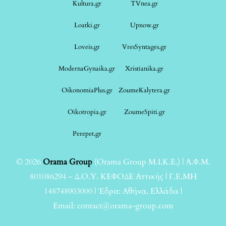
Kultura.gr
TVnea.gr
Loatki.gr
Upnow.gr
Loveis.gr
VresSyntages.gr
ModernaGynaika.gr
Xristianika.gr
OikonomiaPlus.gr
ZoumeKalytera.gr
Oikotropia.gr
ZoumeSpiti.gr
Perepet.gr
© 2026
Orama Group
(Orama Group Μ.Ι.Κ.Ε.) | Α.Φ.Μ.
801086294 – Δ.Ο.Υ. ΚΕΦΟΔΕ Αττικής | Γ.Ε.ΜΗ
148748903000 | Έδρα: Αθήνα, Ελλάδα |
Email: contact@orama-group.com