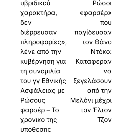
υβριδικού
Ρώσοι
χαρακτήρα,
«φαρσέρ»
δεν
που
διέρρευσαν
παγίδευσαν
πληροφορίες»,
τον Θάνο
λένε από την
Ντόκο:
κυβέρνηση για
Κατάφεραν
τη συνομιλία
να
του γγ Εθνικής
ξεγελάσουν
Ασφάλειας με
από την
Ρώσους
Μελόνι μέχρι
φαρσέρ – Το
τον Έλτον
χρονικό της
Τζον
υπόθεσης