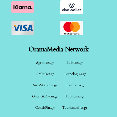
OramaMedia Network
Agrotikes.gr
Politikes.gr
Athlitikes.gr
Texnologika.gr
AutoMotoPlus.gr
Thisishellas.gr
GnosiGiaOlous.gr
Topikanea.gr
GoneisPlus.gr
TourismosPlus.gr