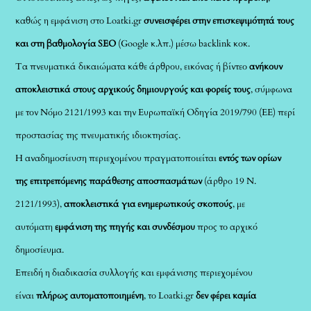
καθώς η εμφάνιση στο Loatki.gr
συνεισφέρει στην επισκεψιμότητά τους
και στη βαθμολογία SEO
(Google κ.λπ.) μέσω backlink κοκ.
Τα πνευματικά δικαιώματα κάθε άρθρου, εικόνας ή βίντεο
ανήκουν
αποκλειστικά στους αρχικούς δημιουργούς και φορείς τους
, σύμφωνα
με τον Νόμο 2121/1993 και την Ευρωπαϊκή Οδηγία 2019/790 (ΕΕ) περί
προστασίας της πνευματικής ιδιοκτησίας.
Η αναδημοσίευση περιεχομένου πραγματοποιείται
εντός των ορίων
της επιτρεπόμενης παράθεσης αποσπασμάτων
(άρθρο 19 Ν.
2121/1993),
αποκλειστικά για ενημερωτικούς σκοπούς
, με
αυτόματη
εμφάνιση της πηγής και συνδέσμου
προς το αρχικό
δημοσίευμα.
Επειδή η διαδικασία συλλογής και εμφάνισης περιεχομένου
είναι
πλήρως αυτοματοποιημένη
, το Loatki.gr
δεν φέρει καμία