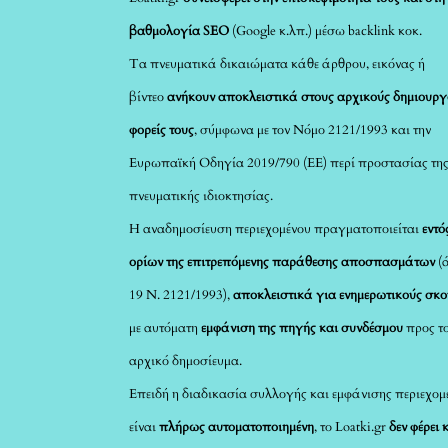
βαθμολογία SEO
(Google κ.λπ.) μέσω backlink κοκ.
Τα πνευματικά δικαιώματα κάθε άρθρου, εικόνας ή
βίντεο
ανήκουν αποκλειστικά στους αρχικούς δημιουργ
φορείς τους
, σύμφωνα με τον Νόμο 2121/1993 και την
Ευρωπαϊκή Οδηγία 2019/790 (ΕΕ) περί προστασίας τη
πνευματικής ιδιοκτησίας.
Η αναδημοσίευση περιεχομένου πραγματοποιείται
εντό
ορίων της επιτρεπόμενης παράθεσης αποσπασμάτων
(
19 Ν. 2121/1993),
αποκλειστικά για ενημερωτικούς σκ
με αυτόματη
εμφάνιση της πηγής και συνδέσμου
προς τ
αρχικό δημοσίευμα.
Επειδή η διαδικασία συλλογής και εμφάνισης περιεχομ
είναι
πλήρως αυτοματοποιημένη
, το Loatki.gr
δεν φέρει 