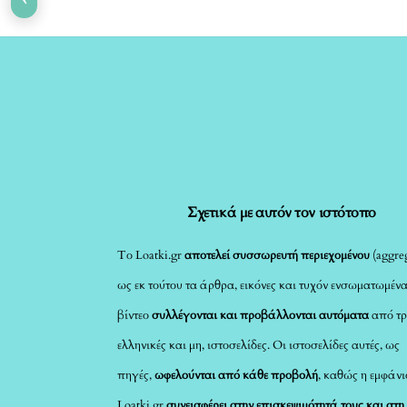
Σχετικά με αυτόν τον ιστότοπο
Το Loatki.gr
αποτελεί συσσωρευτή περιεχομένου
(aggreg
ως εκ τούτου τα άρθρα, εικόνες και τυχόν ενσωματωμέν
βίντεο
συλλέγονται και προβάλλονται αυτόματα
από τρ
ελληνικές και μη, ιστοσελίδες. Οι ιστοσελίδες αυτές, ως
πηγές,
ωφελούνται από κάθε προβολή
, καθώς η εμφάνι
Loatki.gr
συνεισφέρει στην επισκεψιμότητά τους και στη