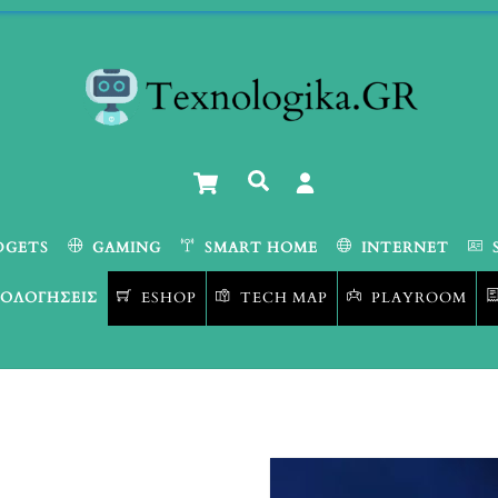
Cart
Αναζήτηση
DGETS
GAMING
SMART HOME
INTERNET
ΟΛΟΓΉΣΕΙΣ
ESHOP
TECH MAP
PLAYROOM