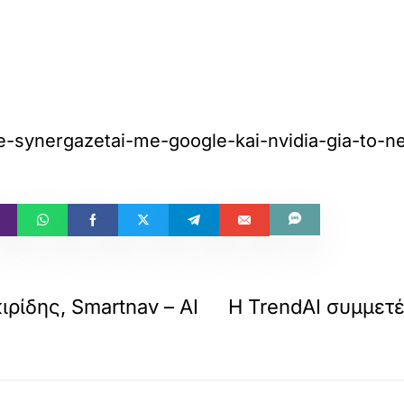
le-synergazetai-me-google-kai-nvidia-gia-to-n
ρίδης, Smartnav – AI
Η TrendAI συμμετέ