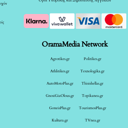
Όροι Υποβολής και Δημοσίευσης Αγγελιών
τυχόν
ρίς
OramaMedia Network
Agrotikes.gr
Politikes.gr
Athlitikes.gr
Texnologika.gr
AutoMotoPlus.gr
Thisishellas.gr
GnosiGiaOlous.gr
Topikanea.gr
GoneisPlus.gr
TourismosPlus.gr
Kultura.gr
TVnea.gr