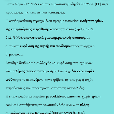
με τον Νόμο 2121/1993 και την Ευρωπαϊκή Οδηγία 2019/790 (ΕΕ) περί
προστασίας της πνευματικής ιδιοκτησίας.
Η αναδημοσίευση περιεχομένου πραγματοποιείται
εντός των ορίων
της επιτρεπόμενης παράθεσης αποσπασμάτων
(άρθρο 19 Ν.
2121/1993),
αποκλειστικά για ενημερωτικούς σκοπούς
, με
αυτόματη
εμφάνιση της πηγής και συνδέσμου
προς το αρχικό
δημοσίευμα.
Επειδή η διαδικασία συλλογής και εμφάνισης περιεχομένου
είναι
πλήρως αυτοματοποιημένη
, το Loatki.gr
δεν φέρει καμία
ευθύνη
για το περιεχόμενο, την ακρίβεια, τις απόψεις ή τυχόν
παραβιάσεις που προέρχονται από τρίτες ιστοσελίδες.
Η επισκεψιμότητα μετριέται με
cookieless στατιστικά
, χωρίς χρήση
cookies ή αποθήκευση προσωπικών δεδομένων, σε
πλήρη
συμμόρφωση με τον Κανονισμό (ΕΕ) 2016/679 (GDPR)
.