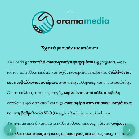
Back
To
Top
Σχετικά με αυτόν τον ιστότοπο
Το Loatki.gr
αποτελεί συσσωρευτή περιεχομένου
(aggregator), ως εκ
τούτου τα άρθρα, εικόνες και τυχόν ενσωματωμένα βίντεο
συλλέγονται
και προβάλλονται αυτόματα
από τρίτες, ελληνικές και μη, ιστοσελίδες.
Οι ιστοσελίδες αυτές, ως πηγές,
ωφελούνται από κάθε προβολή
,
καθώς η εμφάνιση στο Loatki.gr
συνεισφέρει στην επισκεψιμότητά τους
και στη βαθμολογία SEO
(Google κ.λπ.) μέσω backlink κοκ.
Τα πνευματικά δικαιώματα κάθε άρθρου, εικόνας ή βίντεο
ανήκουν
‹
›
αποκλειστικά στους αρχικούς δημιουργούς και φορείς τους
, σύμφωνα