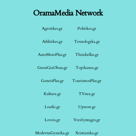
OramaMedia Network
Agrotikes.gr
Politikes.gr
Athlitikes.gr
Texnologika.gr
AutoMotoPlus.gr
Thisishellas.gr
GnosiGiaOlous.gr
Topikanea.gr
GoneisPlus.gr
TourismosPlus.gr
Kultura.gr
TVnea.gr
Loatki.gr
Upnow.gr
Loveis.gr
VresSyntages.gr
ModernaGynaika.gr
Xristianika.gr